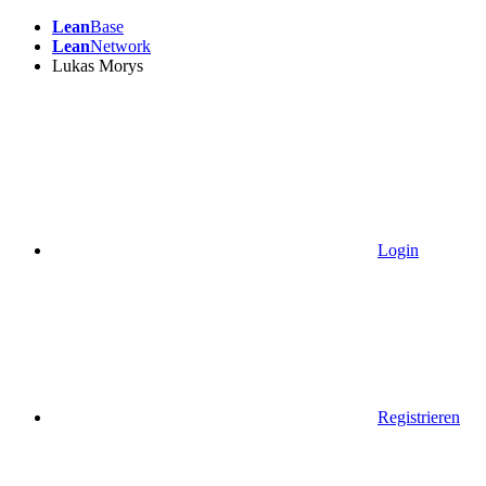
Lean
Base
Lean
Network
Lukas Morys
Login
Registrieren