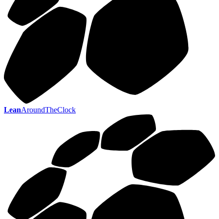
Lean
AroundTheClock