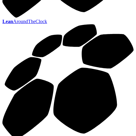
Lean
AroundTheClock