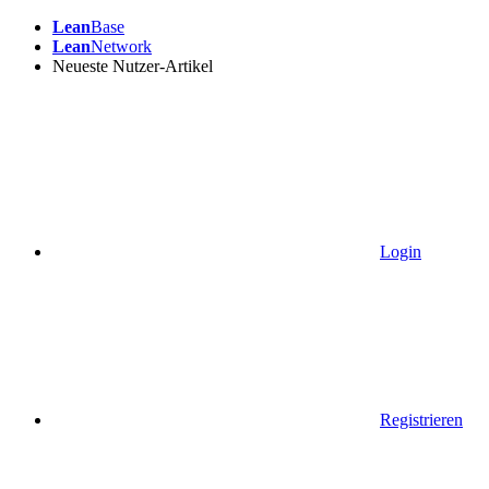
Lean
Base
Lean
Network
Neueste Nutzer-Artikel
Login
Registrieren