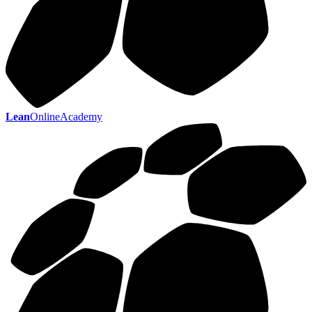
Lean
OnlineAcademy