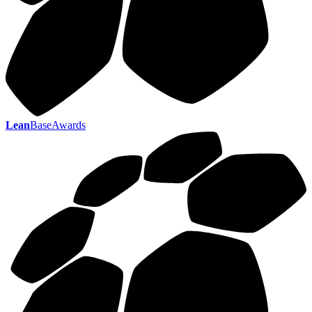
Lean
BaseAwards