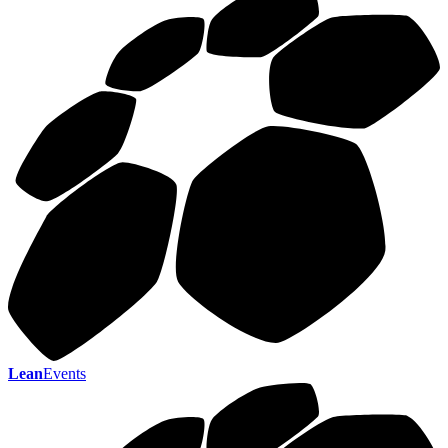
Lean
Events