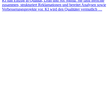
KI hält Einzug in Qualität, Lean und Six Sigma. Sie fasst Berichte
zusammen, strukturiert Reklamationen und bereitet Analysen sowie
Verbesserungsprojekte vor. KI wird den Qualitäter vermutlich …