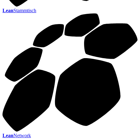
Lean
Stammtisch
Lean
Network