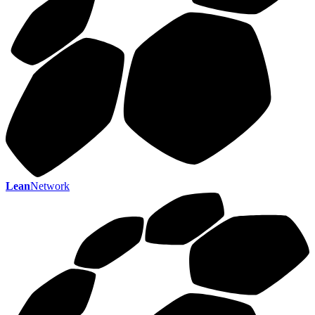
Lean
Network