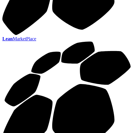
Lean
MarketPlace