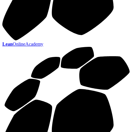
Lean
OnlineAcademy