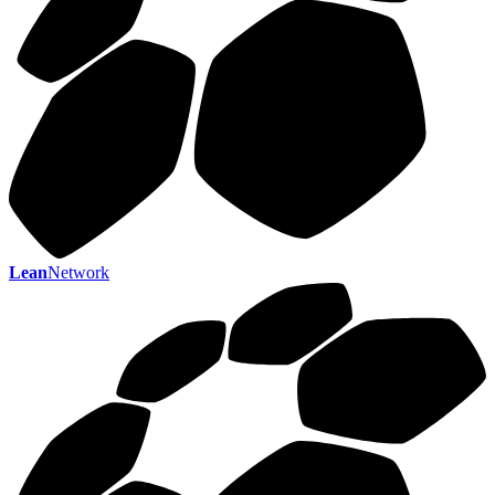
Lean
Network