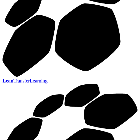
Lean
TransferLearning