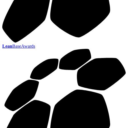
Lean
BaseAwards