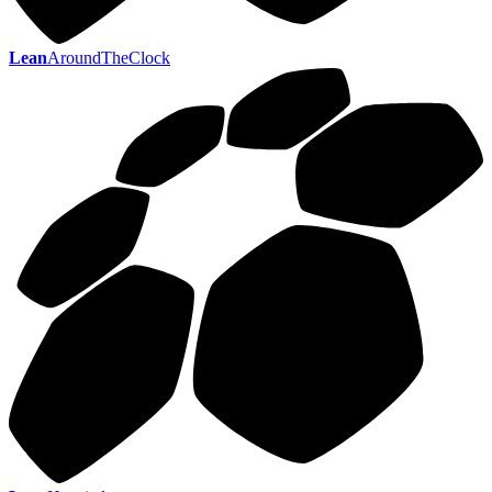
Lean
AroundTheClock