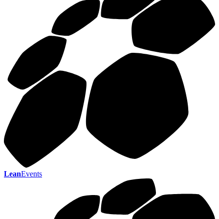
Lean
Events