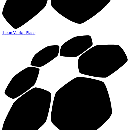
Lean
MarketPlace