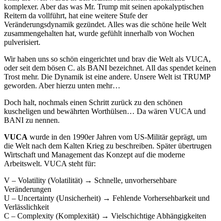
komplexer. Aber das was Mr. Trump mit seinen apokalyptischen
Reitern da vollführt, hat eine weitere Stufe der
Veränderungsdynamik gezündet. Alles was die schöne heile Welt
zusammengehalten hat, wurde gefühlt innerhalb von Wochen
pulverisiert.
Wir haben uns so schön eingerichtet und brav die Welt als VUCA,
oder seit dem bösen C. als BANI bezeichnet. All das spendet keinen
Trost mehr. Die Dynamik ist eine andere. Unsere Welt ist TRUMP
geworden. Aber hierzu unten mehr…
Doch halt, nochmals einen Schritt zurück zu den schönen
kuscheligen und bewährten Worthülsen… Da wären VUCA und
BANI zu nennen.
VUCA
wurde in den 1990er Jahren vom US-Militär geprägt, um
die Welt nach dem Kalten Krieg zu beschreiben. Später übertrugen
Wirtschaft und Management das Konzept auf die moderne
Arbeitswelt. VUCA steht für:
V – Volatility (Volatilität) → Schnelle, unvorhersehbare
Veränderungen
U – Uncertainty (Unsicherheit) → Fehlende Vorhersehbarkeit und
Verlässlichkeit
C – Complexity (Komplexität) → Vielschichtige Abhängigkeiten