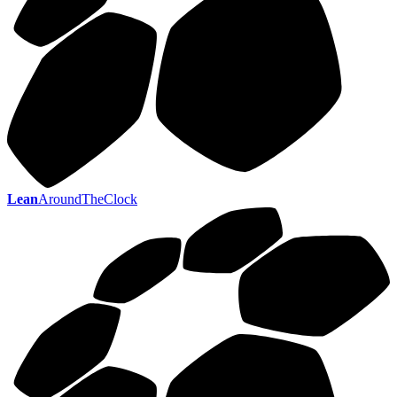
Lean
AroundTheClock