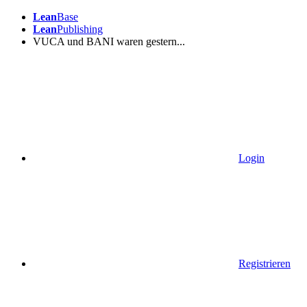
Lean
Base
Lean
Publishing
VUCA und BANI waren gestern...
Login
Registrieren