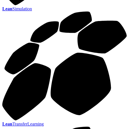
Lean
Simulation
Lean
TransferLearning