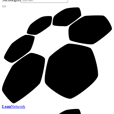
Lean
Network