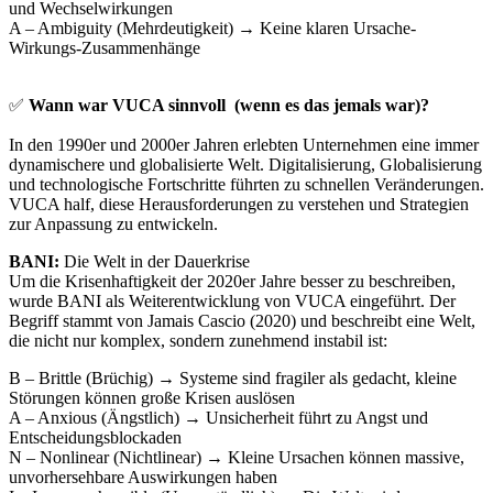
und Wechselwirkungen
A – Ambiguity (Mehrdeutigkeit) → Keine klaren Ursache-
Wirkungs-Zusammenhänge
✅
Wann war VUCA sinnvoll (wenn es das jemals war)?
In den 1990er und 2000er Jahren erlebten Unternehmen eine immer
dynamischere und globalisierte Welt. Digitalisierung, Globalisierung
und technologische Fortschritte führten zu schnellen Veränderungen.
VUCA half, diese Herausforderungen zu verstehen und Strategien
zur Anpassung zu entwickeln.
BANI:
Die Welt in der Dauerkrise
Um die Krisenhaftigkeit der 2020er Jahre besser zu beschreiben,
wurde BANI als Weiterentwicklung von VUCA eingeführt. Der
Begriff stammt von Jamais Cascio (2020) und beschreibt eine Welt,
die nicht nur komplex, sondern zunehmend instabil ist:
B – Brittle (Brüchig) → Systeme sind fragiler als gedacht, kleine
Störungen können große Krisen auslösen
A – Anxious (Ängstlich) → Unsicherheit führt zu Angst und
Entscheidungsblockaden
N – Nonlinear (Nichtlinear) → Kleine Ursachen können massive,
unvorhersehbare Auswirkungen haben