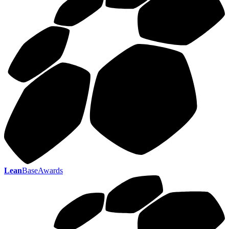
Lean
BaseAwards