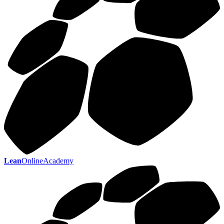
Lean
OnlineAcademy