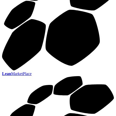
Lean
MarketPlace