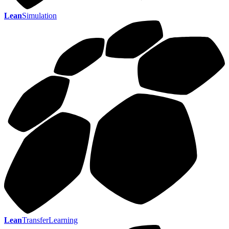
Lean
Simulation
Lean
TransferLearning