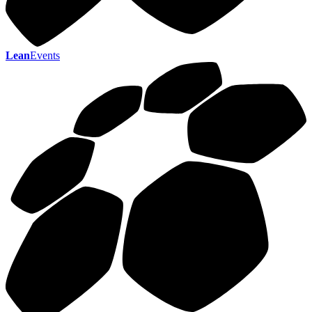
Lean
Events