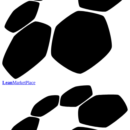
Lean
MarketPlace