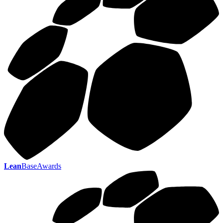
Lean
BaseAwards