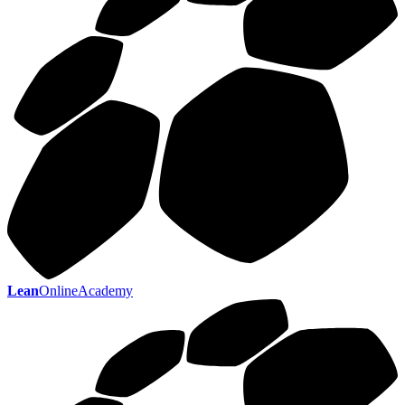
Lean
OnlineAcademy