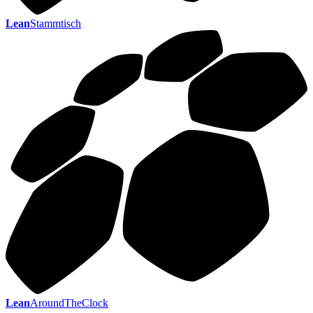
Lean
Stammtisch
Lean
AroundTheClock