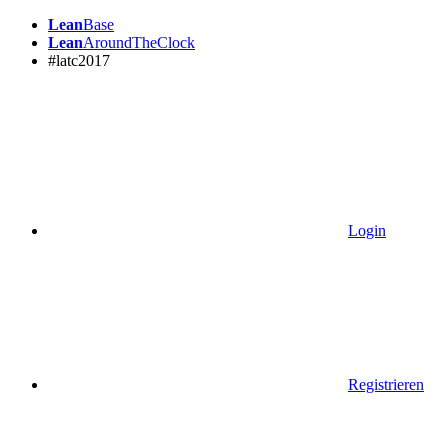
Lean
Base
Lean
AroundTheClock
#latc2017
Login
Registrieren