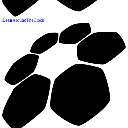
Lean
AroundTheClock