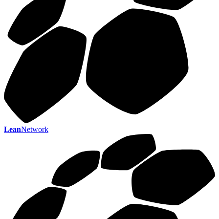
Lean
Network