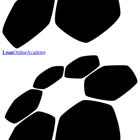
Lean
OnlineAcademy