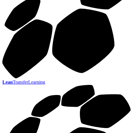
Lean
TransferLearning