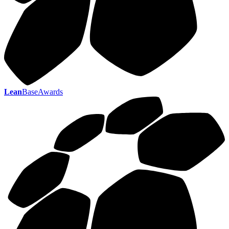
Lean
BaseAwards