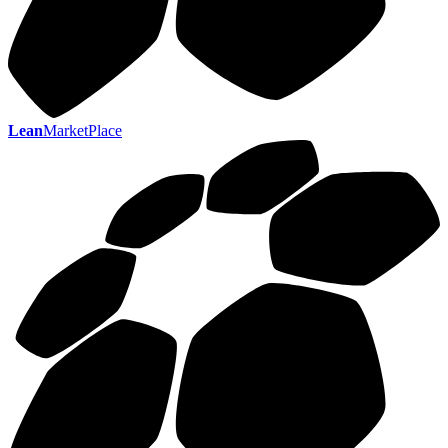
Lean
MarketPlace