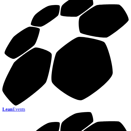
Lean
Events