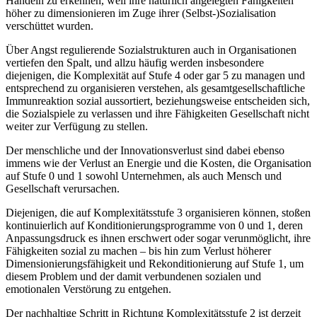
Handeln zu erkennen, weil ihre natürlich angelegten Fähigkeiten
höher zu dimensionieren im Zuge ihrer (Selbst-)Sozialisation
verschüttet wurden.
Über Angst regulierende Sozialstrukturen auch in Organisationen
vertiefen den Spalt, und allzu häufig werden insbesondere
diejenigen, die Komplexität auf Stufe 4 oder gar 5 zu managen und
entsprechend zu organisieren verstehen, als gesamtgesellschaftliche
Immunreaktion sozial aussortiert, beziehungsweise entscheiden sich,
die Sozialspiele zu verlassen und ihre Fähigkeiten Gesellschaft nicht
weiter zur Verfügung zu stellen.
Der menschliche und der Innovationsverlust sind dabei ebenso
immens wie der Verlust an Energie und die Kosten, die Organisation
auf Stufe 0 und 1 sowohl Unternehmen, als auch Mensch und
Gesellschaft verursachen.
Diejenigen, die auf Komplexitätsstufe 3 organisieren können, stoßen
kontinuierlich auf Konditionierungsprogramme von 0 und 1, deren
Anpassungsdruck es ihnen erschwert oder sogar verunmöglicht, ihre
Fähigkeiten sozial zu machen – bis hin zum Verlust höherer
Dimensionierungsfähigkeit und Rekonditionierung auf Stufe 1, um
diesem Problem und der damit verbundenen sozialen und
emotionalen Verstörung zu entgehen.
Der nachhaltige Schritt in Richtung Komplexitätsstufe 2 ist derzeit