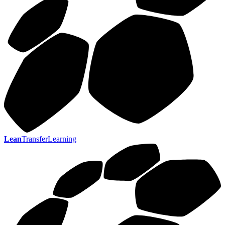
Lean
TransferLearning