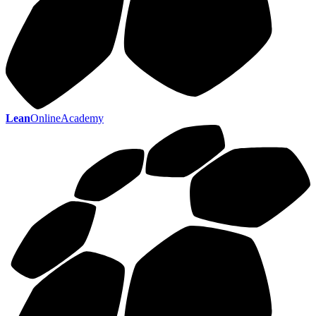
Lean
OnlineAcademy