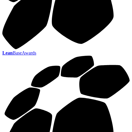
Lean
BaseAwards