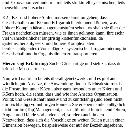
und Exnovation verhindern – mit teils strukturell-systemischen, teils
menschlichen Ursachen.
K2-, K3- und höhere Stufen müssen damit umgehen, dass
Gesellschaften auf K0 und K1 gar nicht erkennen können, was
höhere Komplexitätsmanagementstufen sehen, weshalb sie über die
Fragen nachdenken müssen, wie es ihnen gelingen kann, ihre (sehr
viel wahrscheinlicher langfristig kristenfunktionalen, da
systemischer aufgesetzt und höhere Komplexitäten
berücksichtigenden) Vorschläge zu systemischer Programmierung in
Gesellschaft und in Organisationen zu transportieren.
Hierzu sagt Erfahrung:
Suche Gleichartige und sieh zu, dass du
kritische Masse erreichst.
Nun wird natürlich bereits überall genetzwerkt, und es gibt auch
wirklich gute Ansätze, die Anwendung finden. Nichtsdestotrotz ist
die Frustration unter K3ern, aber ganz besonders unter K4ern und
K5ern hoch, die sehen, dass und wie ihre Ansätze Organisation,
Politik und Gesellschaft massiv und zukunftsfähig (und eben nicht
nur nachhaltig) voranbringen können. Sie erleben nämlich alltgälich
nicht nur im (Top)Management, dass dafür nicht hinreichend Ohren,
Augen und Hände vorhanden sind, sondern auch in den
Netzwerken, dass sich die Vorschläge zu weiten Teilen nur in einer
Dimension bewegen, beispielsweise der auf der Beziehungsebene,