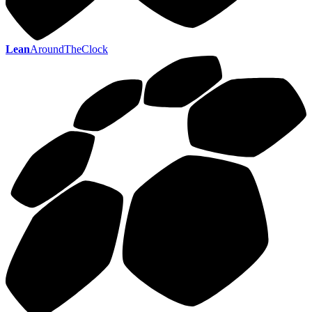
Lean
AroundTheClock