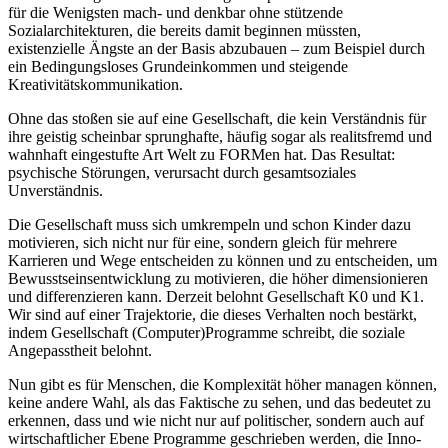
für die Wenigsten mach- und denkbar ohne stützende
Sozialarchitekturen, die bereits damit beginnen müssten,
existenzielle Ängste an der Basis abzubauen – zum Beispiel durch
ein Bedingungsloses Grundeinkommen und steigende
Kreativitätskommunikation.
Ohne das stoßen sie auf eine Gesellschaft, die kein Verständnis für
ihre geistig scheinbar sprunghafte, häufig sogar als realitsfremd und
wahnhaft eingestufte Art Welt zu FORMen hat. Das Resultat:
psychische Störungen, verursacht durch gesamtsoziales
Unverständnis.
Die Gesellschaft muss sich umkrempeln und schon Kinder dazu
motivieren, sich nicht nur für eine, sondern gleich für mehrere
Karrieren und Wege entscheiden zu können und zu entscheiden, um
Bewusstseinsentwicklung zu motivieren, die höher dimensionieren
und differenzieren kann. Derzeit belohnt Gesellschaft K0 und K1.
Wir sind auf einer Trajektorie, die dieses Verhalten noch bestärkt,
indem Gesellschaft (Computer)Programme schreibt, die soziale
Angepasstheit belohnt.
Nun gibt es für Menschen, die Komplexität höher managen können,
keine andere Wahl, als das Faktische zu sehen, und das bedeutet zu
erkennen, dass und wie nicht nur auf politischer, sondern auch auf
wirtschaftlicher Ebene Programme geschrieben werden, die Inno-