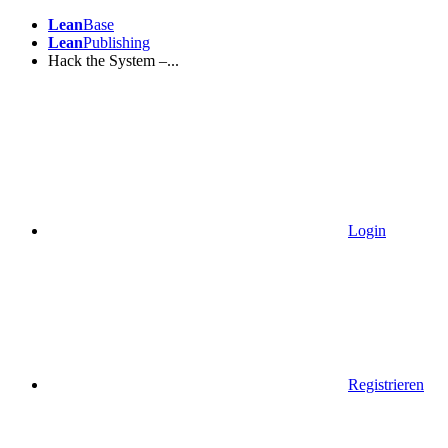
Lean
Base
Lean
Publishing
Hack the System –...
Login
Registrieren