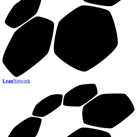
Lean
Network