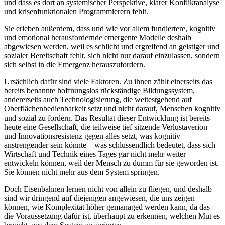
und dass es dort an systemischer Perspektive, klarer Konfliktanalyse
und krisenfunktionalen Programmierern fehlt.
Sie erleben außerdem, dass und wie vor allem fundiertere, kognitiv
und emotional herausfordernde emergente Modelle deshalb
abgewiesen werden, weil es schlicht und ergreifend an geistiger und
sozialer Bereitschaft fehlt, sich nicht nur darauf einzulassen, sondern
sich selbst in die Emergenz herauszufordern.
Ursächlich dafür sind viele Faktoren. Zu ihnen zählt einerseits das
bereits benannte hoffnungslos rückständige Bildungssystem,
andererseits auch Technologisierung, die weitestgehend auf
Oberflächenbedienbarkeit setzt und nicht darauf, Menschen kognitiv
und sozial zu fordern. Das Resultat dieser Entwicklung ist bereits
heute eine Gesellschaft, die teilweise tief sitzende Verlustaverion
und Innovationsresistenz gegen alles setzt, was kognitiv
anstrengender sein könnte – was schlussendlich bedeutet, dass sich
Wirtschaft und Technik eines Tages gar nicht mehr weiter
entwickeln können, weil der Mensch zu dumm für sie geworden ist.
Sie können nicht mehr aus dem System springen.
Doch Eisenbahnen lernen nicht von allein zu fliegen, und deshalb
sind wir dringend auf diejenigen angewiesen, die uns zeigen
können, wie Komplexität höher gemanaged werden kann, da das
die Voraussetzung dafür ist, überhaupt zu erkennen, welchen Mut es