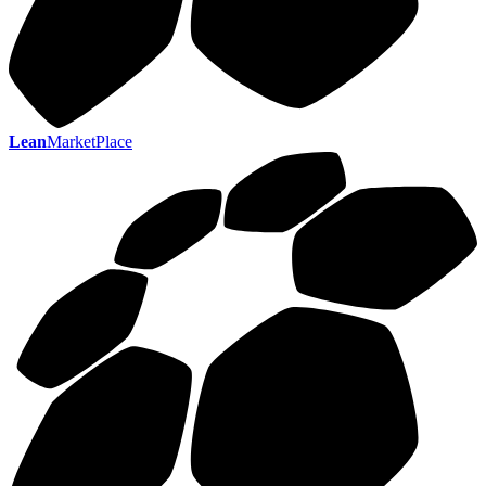
Lean
MarketPlace