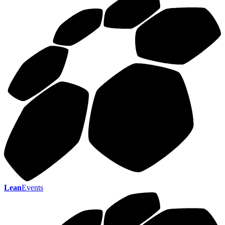
Lean
Events