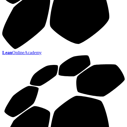
Lean
OnlineAcademy