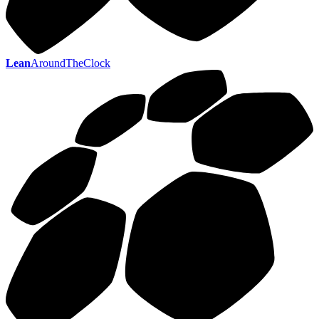
Lean
AroundTheClock