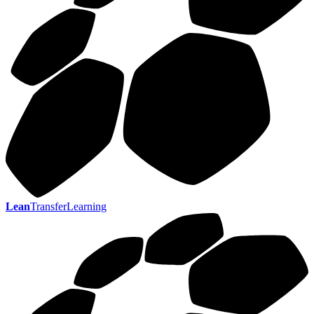
Lean
TransferLearning