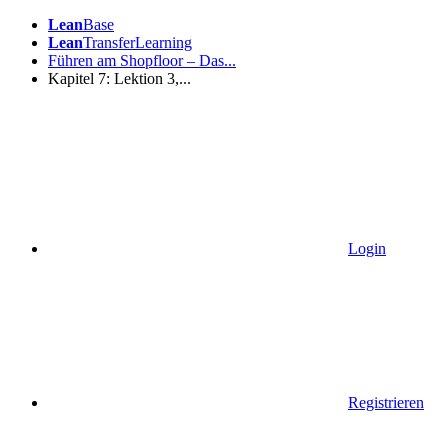
Lean
Base
Lean
TransferLearning
Führen am Shopfloor – Das...
Kapitel 7: Lektion 3,...
Login
Registrieren