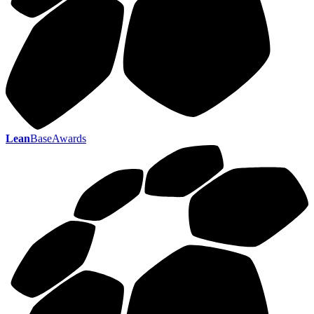
Lean
BaseAwards