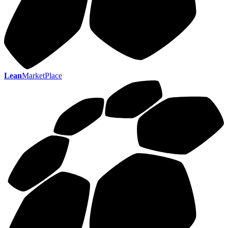
Lean
MarketPlace