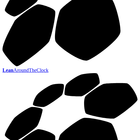
Lean
AroundTheClock