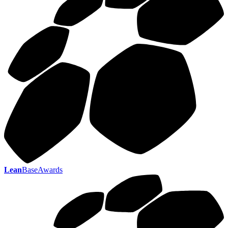
Lean
BaseAwards