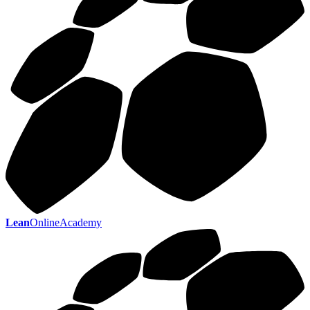
Lean
OnlineAcademy