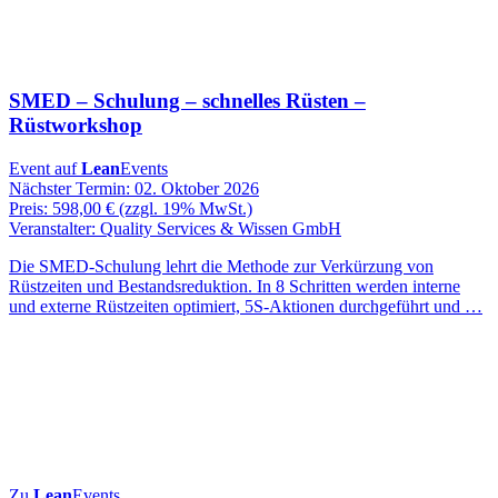
SMED – Schulung – schnelles Rüsten –
Rüstworkshop
Event auf
Lean
Events
Nächster Termin: 02. Oktober 2026
Preis: 598,00 € (zzgl. 19% MwSt.)
Veranstalter: Quality Services & Wissen GmbH
Die SMED-Schulung lehrt die Methode zur Verkürzung von
Rüstzeiten und Bestandsreduktion. In 8 Schritten werden interne
und externe Rüstzeiten optimiert, 5S-Aktionen durchgeführt und …
Zu
Lean
Events