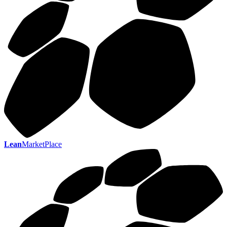
Lean
MarketPlace