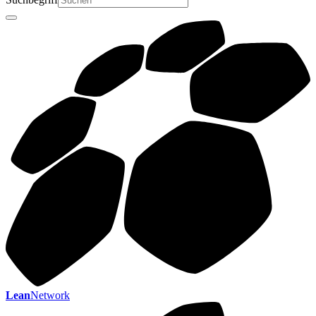
Lean
Network