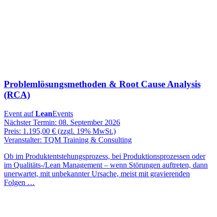
Problemlösungsmethoden & Root Cause Analysis
(RCA)
Event auf
Lean
Events
Nächster Termin: 08. September 2026
Preis: 1.195,00 € (zzgl. 19% MwSt.)
Veranstalter: TQM Training & Consulting
Ob im Produktentstehungsprozess, bei Produktionsprozessen oder
im Qualitäts-/Lean Management – wenn Störungen auftreten, dann
unerwartet, mit unbekannter Ursache, meist mit gravierenden
Folgen …