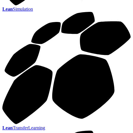
Lean
Simulation
Lean
TransferLearning