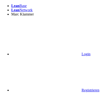
Lean
Base
Lean
Network
Marc Klammer
Login
Registrieren