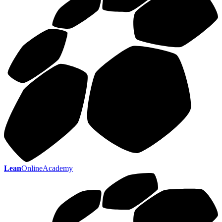
Lean
OnlineAcademy