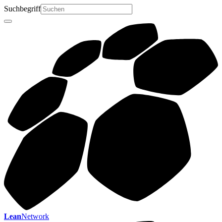
Suchbegriff
Lean
Network