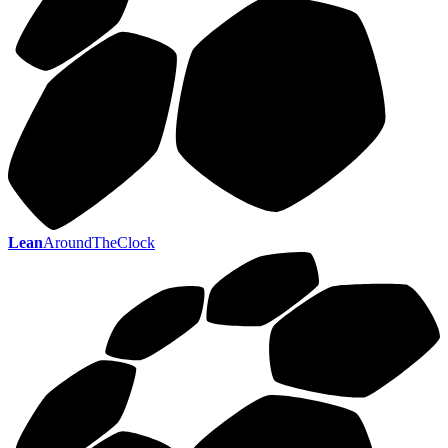
Lean
AroundTheClock