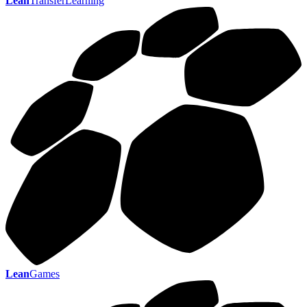
Lean
TransferLearning
Lean
Games