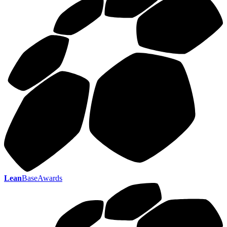
Lean
BaseAwards