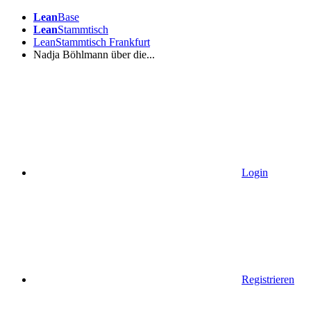
Lean
Base
Lean
Stammtisch
LeanStammtisch Frankfurt
Nadja Böhlmann über die...
Login
Registrieren