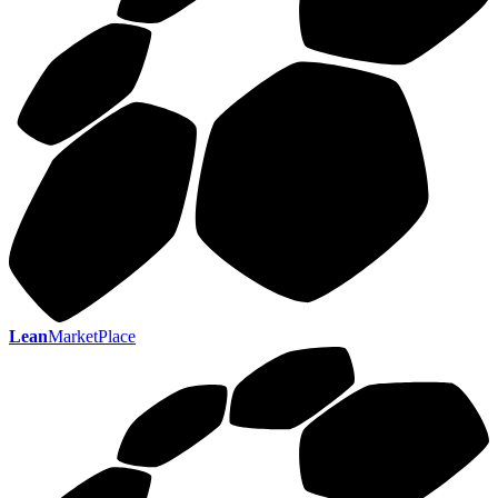
Lean
MarketPlace