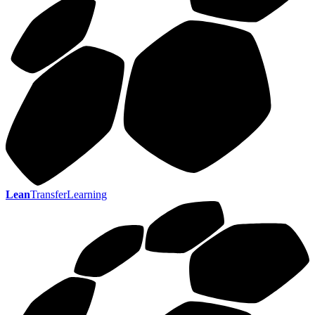
Lean
TransferLearning