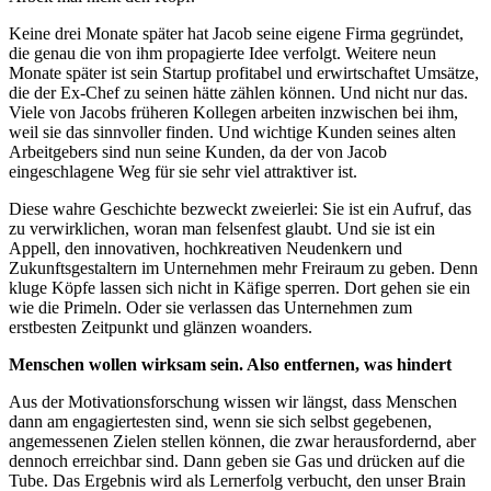
Keine drei Monate später hat Jacob seine eigene Firma gegründet,
die genau die von ihm propagierte Idee verfolgt. Weitere neun
Monate später ist sein Startup profitabel und erwirtschaftet Umsätze,
die der Ex-Chef zu seinen hätte zählen können. Und nicht nur das.
Viele von Jacobs früheren Kollegen arbeiten inzwischen bei ihm,
weil sie das sinnvoller finden. Und wichtige Kunden seines alten
Arbeitgebers sind nun seine Kunden, da der von Jacob
eingeschlagene Weg für sie sehr viel attraktiver ist.
Diese wahre Geschichte bezweckt zweierlei: Sie ist ein Aufruf, das
zu verwirklichen, woran man felsenfest glaubt. Und sie ist ein
Appell, den innovativen, hochkreativen Neudenkern und
Zukunftsgestaltern im Unternehmen mehr Freiraum zu geben. Denn
kluge Köpfe lassen sich nicht in Käfige sperren. Dort gehen sie ein
wie die Primeln. Oder sie verlassen das Unternehmen zum
erstbesten Zeitpunkt und glänzen woanders.
Menschen wollen wirksam sein. Also entfernen, was hindert
Aus der Motivationsforschung wissen wir längst, dass Menschen
dann am engagiertesten sind, wenn sie sich selbst gegebenen,
angemessenen Zielen stellen können, die zwar herausfordernd, aber
dennoch erreichbar sind. Dann geben sie Gas und drücken auf die
Tube. Das Ergebnis wird als Lernerfolg verbucht, den unser Brain