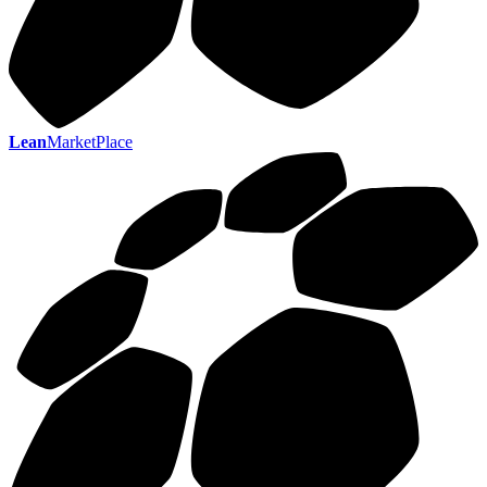
Lean
MarketPlace