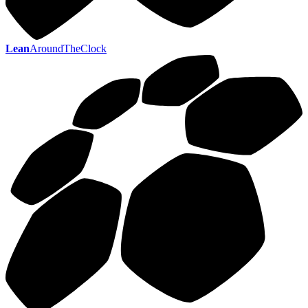
Lean
AroundTheClock