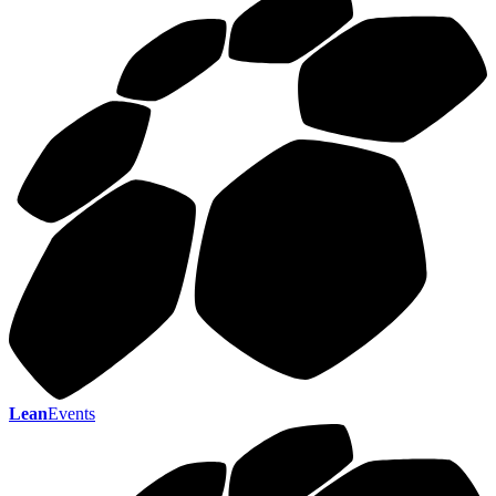
Lean
Events