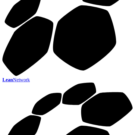
Lean
Network