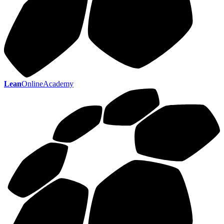
Lean
OnlineAcademy