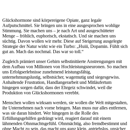
Glückshormone sind körpereigene Opiate, ganz legale
Aufputschmittel. Sie bringen uns in eine ausgesprochen wohlige
Stimmung. Sie machen uns – je nach Art und ausgeschütteter
Menge – fröhlich, euphorisch, ekstatisch. Und sie machen uns
süchtig. Davon wollen wir mehr. Diese auf Steigerung ausgelegte
Strategie der Natur wirkt wie ein Turbo: „Huiii, Dopamin. Fühlt sich
gut an. Mach das nochmal. Das war so toll.“
Zugleich prämiert unser Gehirn selbstinitiierte Anstrengungen mit
dem Aufbau von Millionen von Hochleistungsneuronen. So machen
uns Erfolgserlebnisse zunehmend leistungsfähig,
unternehmungslustig, selbstsicher, wagemutig und siegesgewiss.
Anhaltende Frustration, Handlangerarbeit und Mitläufertum
hingegen sorgen dafür, dass der Ehrgeiz schwindet, weil die
Produktion von Glückshormonen verebbt.
Menschen wollen wirksam werden, sie wollen die Welt mitgestalten,
ihr Unternehmen nach vorne bringen. Man muss nur alles entfernen,
was sie daran hindert. Wer hingegen in die Rolle des
Erfüllungsgehilfen gedrängt wird, reagiert darauf mit einem
lähmenden Ohnmachtsgefühl. Ohnmächtig, also fremdbestimmt und
ohne Macht zu sein, das macht uns ganz klein, antriebslos, unsicher