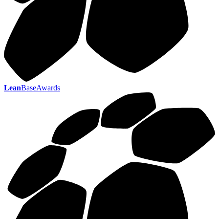
Lean
BaseAwards