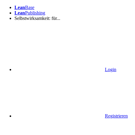
Lean
Base
Lean
Publishing
Selbstwirksamkeit: für...
Login
Registrieren