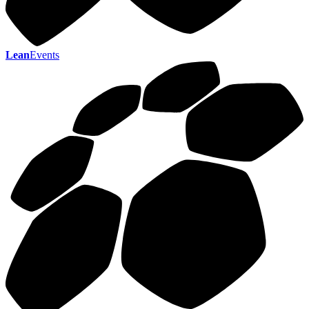
Lean
Events