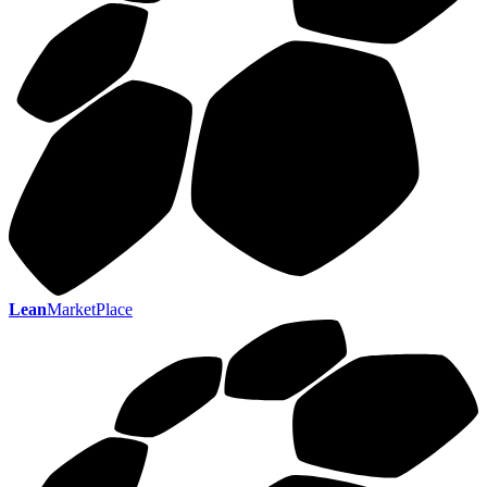
Lean
MarketPlace