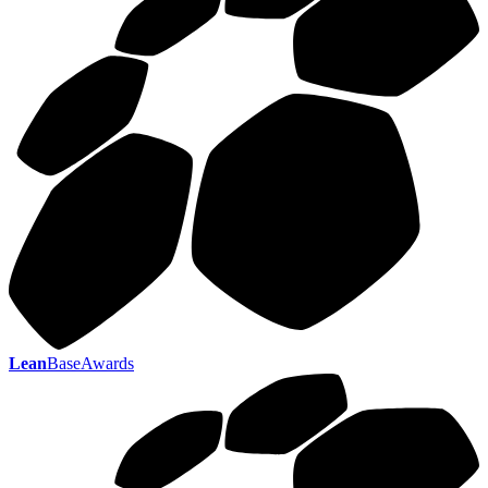
Lean
BaseAwards