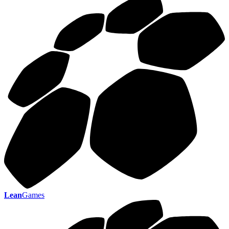
Lean
Games