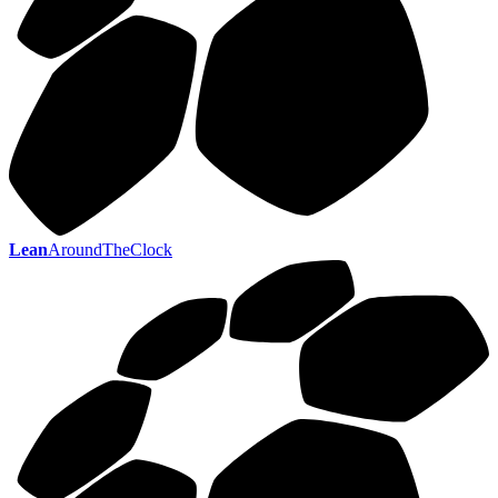
Lean
AroundTheClock