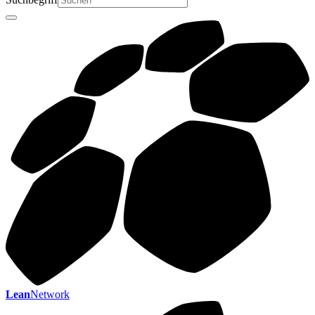
Lean
Network