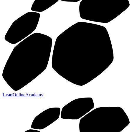
Lean
OnlineAcademy