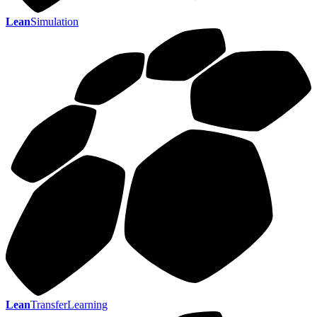
Lean
Simulation
Lean
TransferLearning