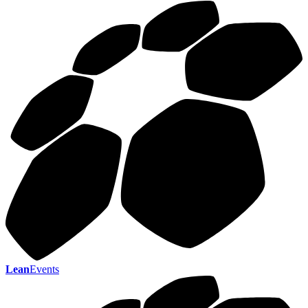
Lean
Events