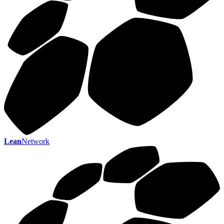
Lean
Network