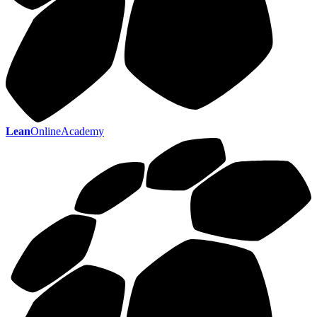
Lean
OnlineAcademy