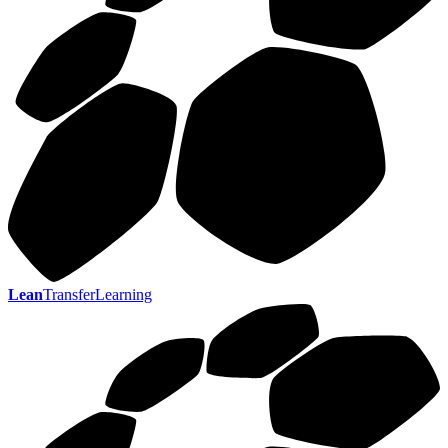
Lean
TransferLearning