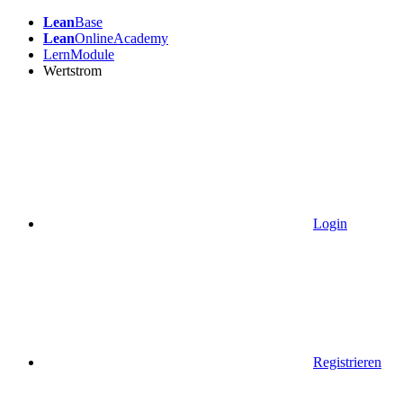
Lean
Base
Lean
OnlineAcademy
LernModule
Wertstrom
Login
Registrieren