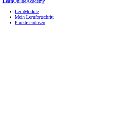
Lean
OnlineAcademy
LernModule
Mein Lernfortschritt
Punkte einlösen