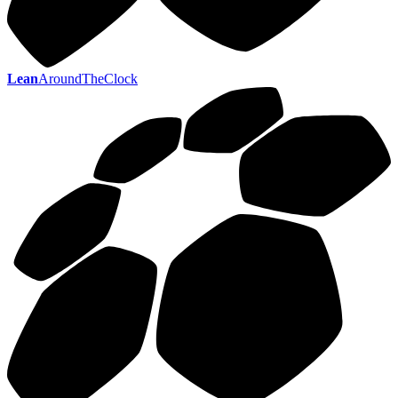
Lean
AroundTheClock