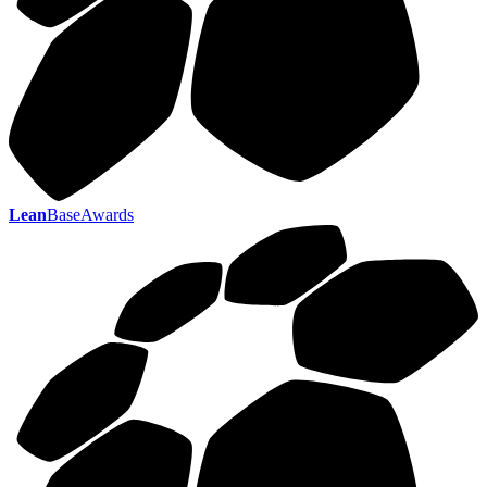
Lean
BaseAwards