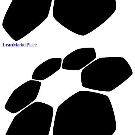
Lean
MarketPlace