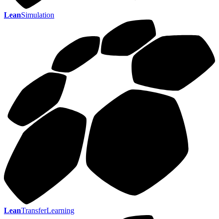
Lean
Simulation
Lean
TransferLearning