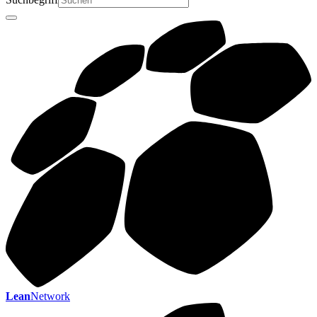
Lean
Network