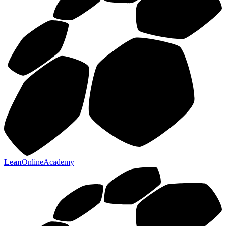
Lean
OnlineAcademy