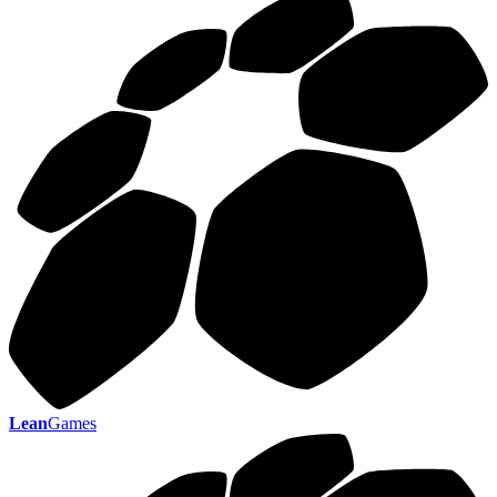
Lean
Games