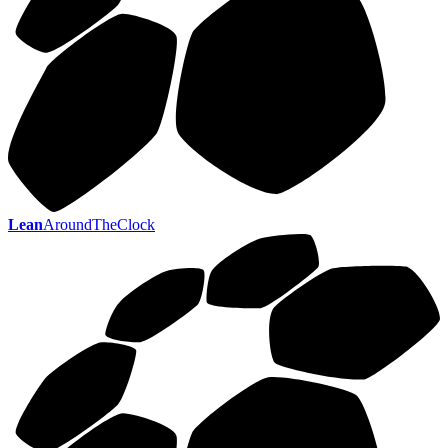
Lean
AroundTheClock