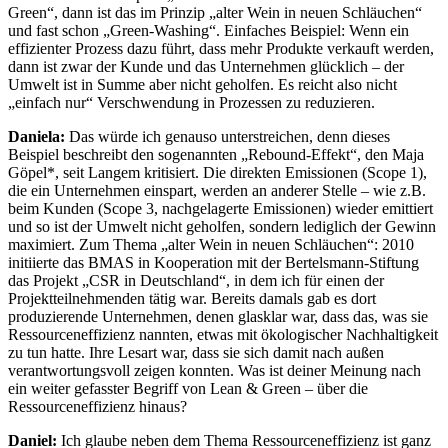
Green“, dann ist das im Prinzip „alter Wein in neuen Schläuchen“
und fast schon „Green-Washing“. Einfaches Beispiel: Wenn ein
effizienter Prozess dazu führt, dass mehr Produkte verkauft werden,
dann ist zwar der Kunde und das Unternehmen glücklich – der
Umwelt ist in Summe aber nicht geholfen. Es reicht also nicht
„einfach nur“ Verschwendung in Prozessen zu reduzieren.
Daniela:
Das würde ich genauso unterstreichen, denn dieses
Beispiel beschreibt den sogenannten „Rebound-Effekt“, den Maja
Göpel*, seit Langem kritisiert. Die direkten Emissionen (Scope 1),
die ein Unternehmen einspart, werden an anderer Stelle – wie z.B.
beim Kunden (Scope 3, nachgelagerte Emissionen) wieder emittiert
und so ist der Umwelt nicht geholfen, sondern lediglich der Gewinn
maximiert. Zum Thema „alter Wein in neuen Schläuchen“: 2010
initiierte das BMAS in Kooperation mit der Bertelsmann-Stiftung
das Projekt „CSR in Deutschland“, in dem ich für einen der
Projektteilnehmenden tätig war. Bereits damals gab es dort
produzierende Unternehmen, denen glasklar war, dass das, was sie
Ressourceneffizienz nannten, etwas mit ökologischer Nachhaltigkeit
zu tun hatte. Ihre Lesart war, dass sie sich damit nach außen
verantwortungsvoll zeigen konnten. Was ist deiner Meinung nach
ein weiter gefasster Begriff von Lean & Green – über die
Ressourceneffizienz hinaus?
Daniel:
Ich glaube neben dem Thema Ressourceneffizienz ist ganz