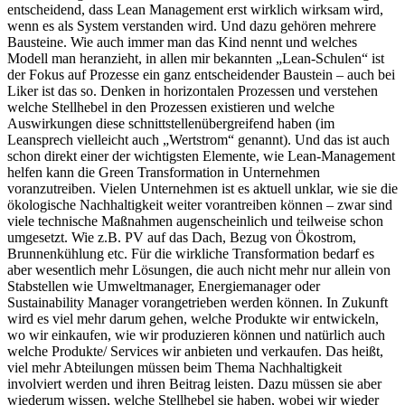
entscheidend, dass Lean Management erst wirklich wirksam wird,
wenn es als System verstanden wird. Und dazu gehören mehrere
Bausteine. Wie auch immer man das Kind nennt und welches
Modell man heranzieht, in allen mir bekannten „Lean-Schulen“ ist
der Fokus auf Prozesse ein ganz entscheidender Baustein – auch bei
Liker ist das so. Denken in horizontalen Prozessen und verstehen
welche Stellhebel in den Prozessen existieren und welche
Auswirkungen diese schnittstellenübergreifend haben (im
Leansprech vielleicht auch „Wertstrom“ genannt). Und das ist auch
schon direkt einer der wichtigsten Elemente, wie Lean-Management
helfen kann die Green Transformation in Unternehmen
voranzutreiben. Vielen Unternehmen ist es aktuell unklar, wie sie die
ökologische Nachhaltigkeit weiter vorantreiben können – zwar sind
viele technische Maßnahmen augenscheinlich und teilweise schon
umgesetzt. Wie z.B. PV auf das Dach, Bezug von Ökostrom,
Brunnenkühlung etc. Für die wirkliche Transformation bedarf es
aber wesentlich mehr Lösungen, die auch nicht mehr nur allein von
Stabstellen wie Umweltmanager, Energiemanager oder
Sustainability Manager vorangetrieben werden können. In Zukunft
wird es viel mehr darum gehen, welche Produkte wir entwickeln,
wo wir einkaufen, wie wir produzieren können und natürlich auch
welche Produkte/ Services wir anbieten und verkaufen. Das heißt,
viel mehr Abteilungen müssen beim Thema Nachhaltigkeit
involviert werden und ihren Beitrag leisten. Dazu müssen sie aber
wiederum wissen, welche Stellhebel sie haben, wobei wir wieder