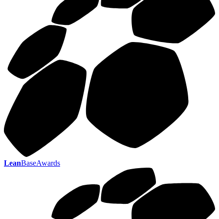
Lean
BaseAwards