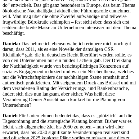
do“ entwickelt. Das gilt ganz besonders in Europe, das beim Thema
ökologische Nachhaltigkeit aktuell eine Führungsrolle einnehmen
will. Man mag über die ohne Zweifel aufwändige und teilweise
fragwürdige Bürokratie schimpfen – fest steht aber, dass sich erst
seitdem die breite Masse an Unternehmen intensiver mit dem Thema
beschäftigt.
Daniela:
Das nehme ich ebenso wahr, ich erinnere mich noch gut
daran, dass 2011, als es eine Novelle der damaligen CSR-
Richtlinie* gab, die in deutsches Recht überführt werden sollte, es
von den Unternehmen nur ein müdes Lächeln gab. Der Dreiklang
der Nachhaltigkeit wurde von berichtspflichtigen Konzernen auf
soziales Engagement reduziert und war ein Nischenthema, welches
nur die Wirtschaftspioniere der nachhaltigen Szene ernsthaft und
authentisch praktizierten. Mit steigendem Druck aus Brüssel und mit
dem veränderten Rating der Versicherungs- und Bankenbranche,
ändert sich dies nun langsam, aber sicher. Was heißt diese
Veränderung Deiner Ansicht nach konkret für die Planung von
Unternehmen?
Daniel:
Für Unternehmen bedeutet das, dass es „plötzlich“ auf die
Tagesordnung und die strategische Planung kommt. Bisher war es
leicht, sich allgemeine Ziel bis 2050 zu geben – nun wird aber
erwartet, dass bis 2030 signifikante Veränderungen realisiert sind
und oft schon 2025 konkrete Pläne vorliegen müssen, wie dies zu