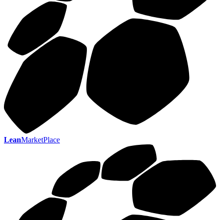
Lean
MarketPlace