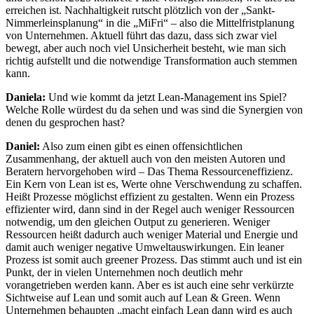
erreichen ist. Nachhaltigkeit rutscht plötzlich von der „Sankt-
Nimmerleinsplanung“ in die „MiFri“ – also die Mittelfristplanung
von Unternehmen. Aktuell führt das dazu, dass sich zwar viel
bewegt, aber auch noch viel Unsicherheit besteht, wie man sich
richtig aufstellt und die notwendige Transformation auch stemmen
kann.
Daniela:
Und wie kommt da jetzt Lean-Management ins Spiel?
Welche Rolle würdest du da sehen und was sind die Synergien von
denen du gesprochen hast?
Daniel:
Also zum einen gibt es einen offensichtlichen
Zusammenhang, der aktuell auch von den meisten Autoren und
Beratern hervorgehoben wird – Das Thema Ressourceneffizienz.
Ein Kern von Lean ist es, Werte ohne Verschwendung zu schaffen.
Heißt Prozesse möglichst effizient zu gestalten. Wenn ein Prozess
effizienter wird, dann sind in der Regel auch weniger Ressourcen
notwendig, um den gleichen Output zu generieren. Weniger
Ressourcen heißt dadurch auch weniger Material und Energie und
damit auch weniger negative Umweltauswirkungen. Ein leaner
Prozess ist somit auch greener Prozess. Das stimmt auch und ist ein
Punkt, der in vielen Unternehmen noch deutlich mehr
vorangetrieben werden kann. Aber es ist auch eine sehr verkürzte
Sichtweise auf Lean und somit auch auf Lean & Green. Wenn
Unternehmen behaupten „macht einfach Lean dann wird es auch