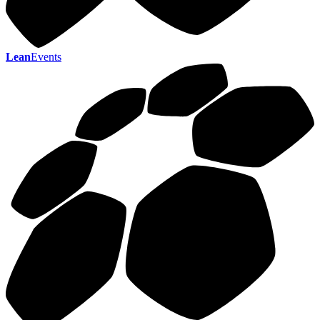
Lean
Events