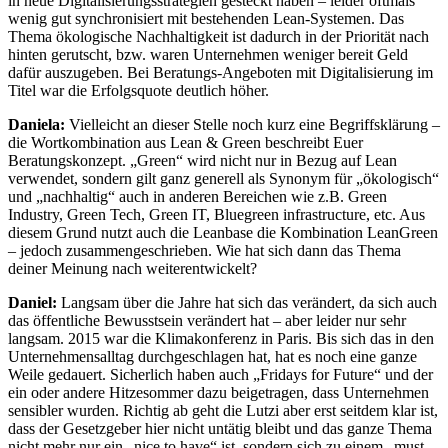
in neue Digitalisierungsstrategien gesteckt haben – leider oftmals
wenig gut synchronisiert mit bestehenden Lean-Systemen. Das
Thema ökologische Nachhaltigkeit ist dadurch in der Priorität nach
hinten gerutscht, bzw. waren Unternehmen weniger bereit Geld
dafür auszugeben. Bei Beratungs-Angeboten mit Digitalisierung im
Titel war die Erfolgsquote deutlich höher.
Daniela:
Vielleicht an dieser Stelle noch kurz eine Begriffsklärung –
die Wortkombination aus Lean & Green beschreibt Euer
Beratungskonzept. „Green“ wird nicht nur in Bezug auf Lean
verwendet, sondern gilt ganz generell als Synonym für „ökologisch“
und „nachhaltig“ auch in anderen Bereichen wie z.B. Green
Industry, Green Tech, Green IT, Bluegreen infrastructure, etc. Aus
diesem Grund nutzt auch die Leanbase die Kombination LeanGreen
– jedoch zusammengeschrieben. Wie hat sich dann das Thema
deiner Meinung nach weiterentwickelt?
Daniel:
Langsam über die Jahre hat sich das verändert, da sich auch
das öffentliche Bewusstsein verändert hat – aber leider nur sehr
langsam. 2015 war die Klimakonferenz in Paris. Bis sich das in den
Unternehmensalltag durchgeschlagen hat, hat es noch eine ganze
Weile gedauert. Sicherlich haben auch „Fridays for Future“ und der
ein oder andere Hitzesommer dazu beigetragen, dass Unternehmen
sensibler wurden. Richtig ab geht die Lutzi aber erst seitdem klar ist,
dass der Gesetzgeber hier nicht untätig bleibt und das ganze Thema
nicht mehr nur ein „nice to have“ ist, sondern sich zu einem „must