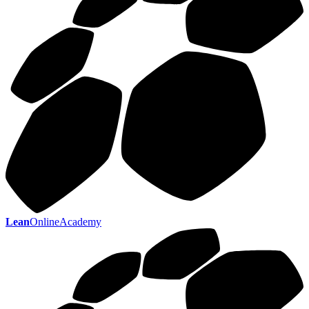
Lean
OnlineAcademy