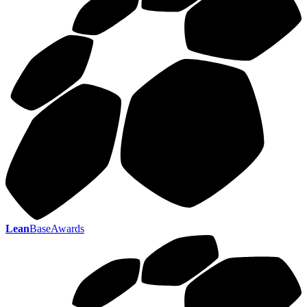
Lean
BaseAwards