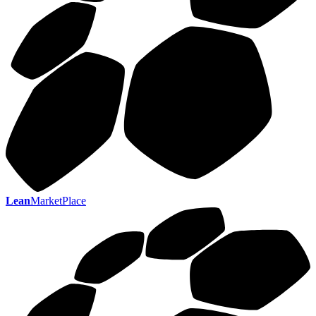
Lean
MarketPlace