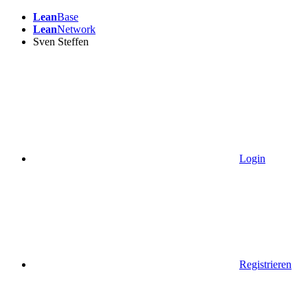
Lean
Base
Lean
Network
Sven Steffen
Login
Registrieren