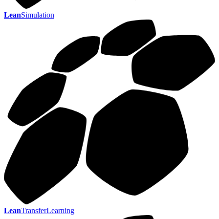
Lean
Simulation
Lean
TransferLearning