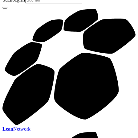
Lean
Network