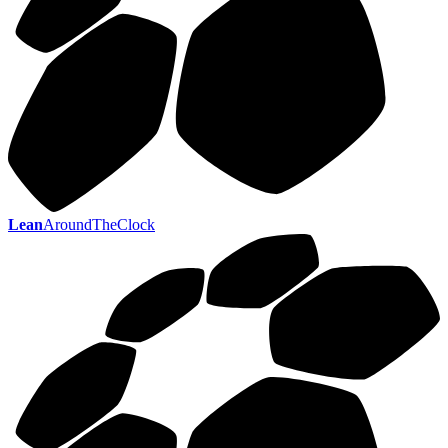
Lean
AroundTheClock