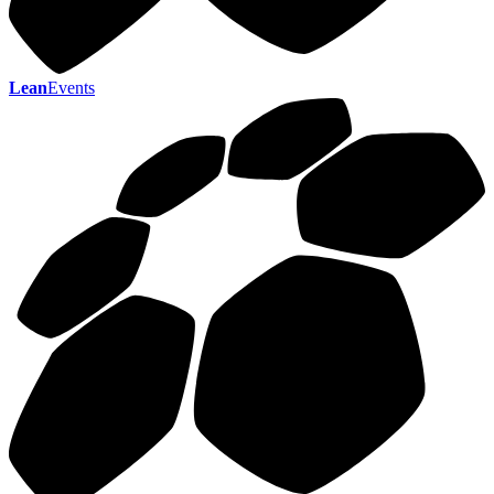
Lean
Events