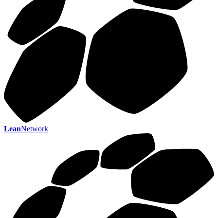
Lean
Network