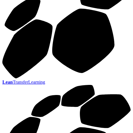
Lean
TransferLearning