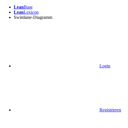
Lean
Base
Lean
Lexicon
Swimlane-Diagramm
Login
Registrieren