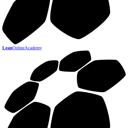
Lean
OnlineAcademy