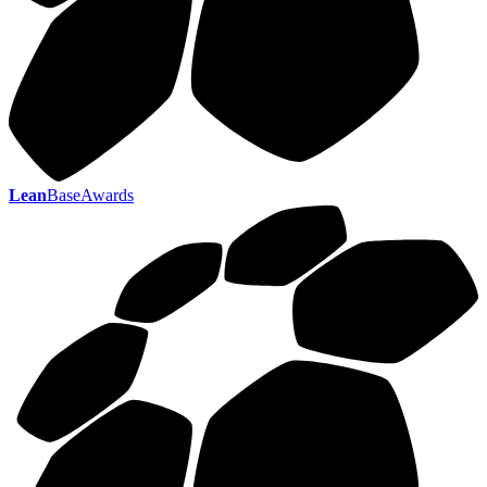
Lean
BaseAwards