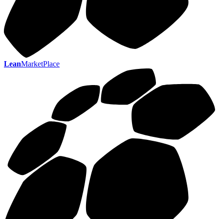
Lean
MarketPlace