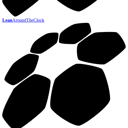
Lean
AroundTheClock