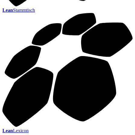
Lean
Stammtisch
Lean
Lexicon