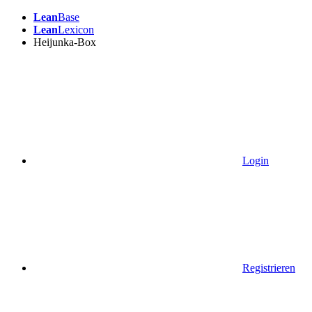
Lean
Base
Lean
Lexicon
Heijunka-Box
Login
Registrieren