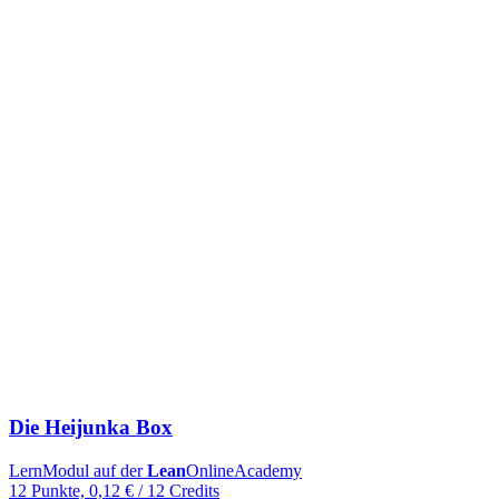
Die Heijunka Box
LernModul auf der
Lean
OnlineAcademy
12 Punkte, 0,12 € / 12 Credits