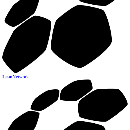
Lean
Network