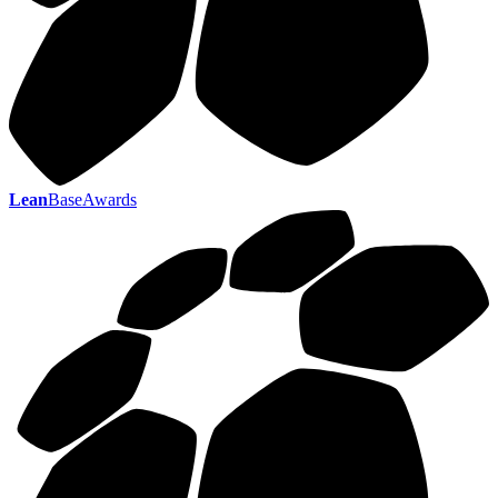
Lean
BaseAwards