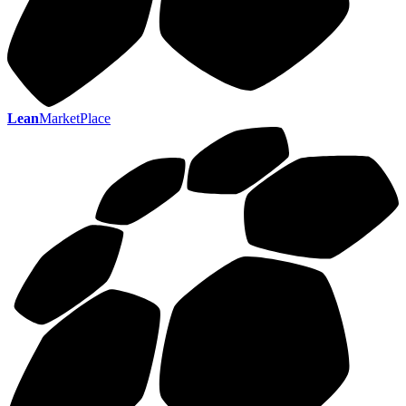
Lean
MarketPlace