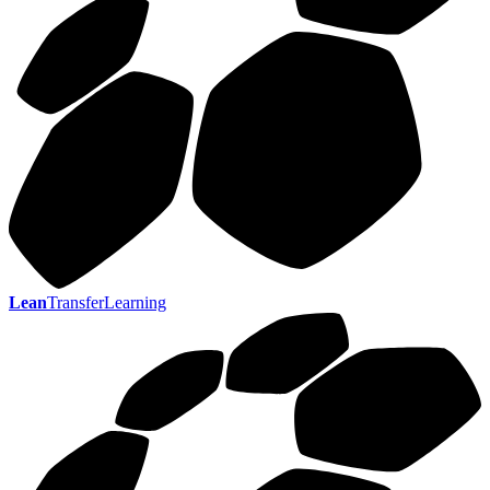
Lean
TransferLearning