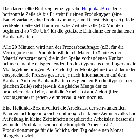
Das dargestellte Bild zeigt eine typische
Heijunka-Box
. Jede
horizontale Zeile (A bis E) steht für einen Produkttypen (eine
Bauteilvariante, eine Produktvariante, eine Dienstleistungsart). Jede
vertikale Spalte steht für identische Zeitintervalle (20 Minuten
beginnend ab 7:00 Uhr) für die getaktete Entnahme der enthaltenen
Kanban-Karten.
Alle 20 Minuten wird nun der Prozessbeauftragte (z.B. für die
Versorgung einer Produktionslinie mit Material könnte es der
Materialversorger sein) die in der Spalte vorhandenen Kanban
nehmen und die entsprechenden Produkttypen aus dem Lager an die
Montagelinie bringen. Am Zielort (hier Montagelinie) wird dann der
entsprechende Prozess gestartet, je nach Informationen auf dem
Kanban. Auf den Kanban-Karten des gleichen Produkttyps (in der
gleichen Zeile) steht jeweils die gleiche Menge der zu
produzierenden Teile, damit die Arbeitslast am Zielort (hier
Montagelinie) in jedem Zeitintervall gleich hoch ist.
Eine Heijunka-Box nivelliert die Arbeitslast der schwankenden
Kundennachfrage in gleiche und möglichst kleine Zeitintervalle. Die
Aufteilung in kleine Zeiteinheiten reguliert die Arbeitslast besser als
wenn der Produktionseinheit die komplette Arbeitslast /
Produktionsmenge für die Schicht, den Tag oder einen Monat
übergeben wird.