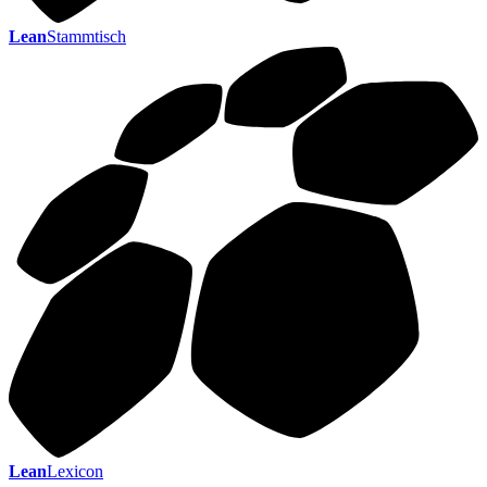
Lean
Stammtisch
Lean
Lexicon