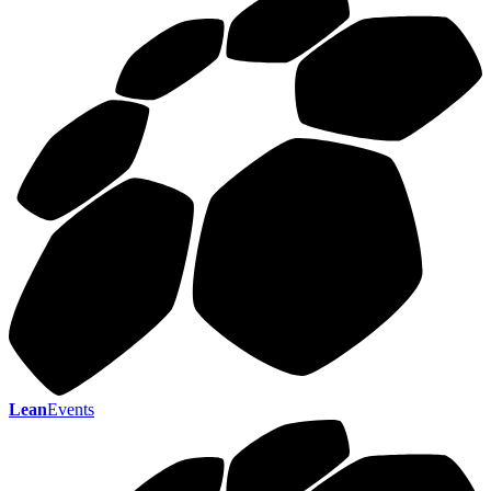
Lean
Events