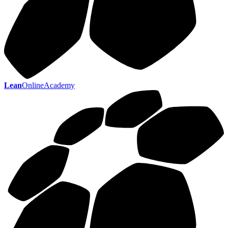
Lean
OnlineAcademy