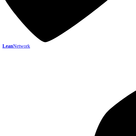
Lean
Network