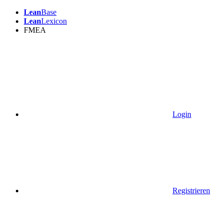
Lean
Base
Lean
Lexicon
FMEA
Login
Registrieren