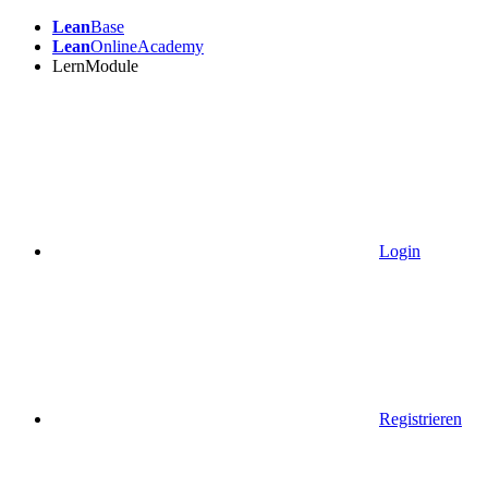
Lean
Base
Lean
OnlineAcademy
LernModule
Login
Registrieren