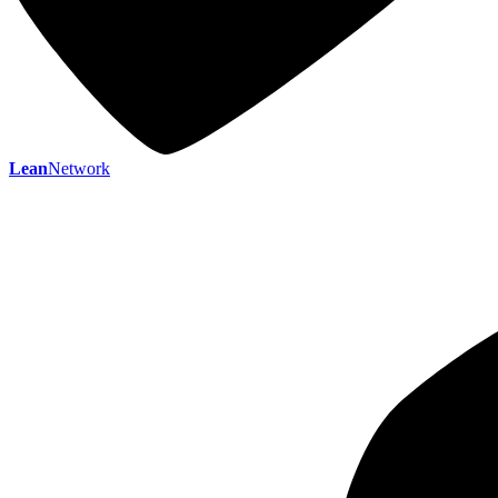
Lean
Network