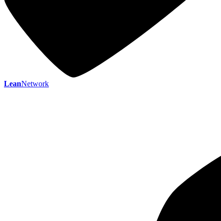
Lean
Network