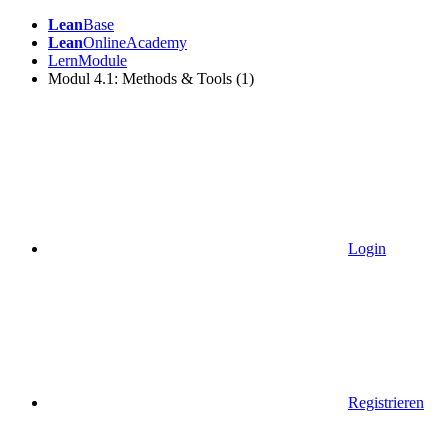
Lean
Base
Lean
OnlineAcademy
LernModule
Modul 4.1: Methods & Tools (1)
Login
Registrieren