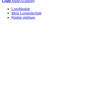
Lean
OnlineAcademy
LernModule
Mein Lernfortschritt
Punkte einlösen