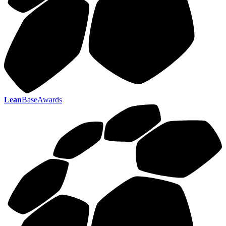
Lean
BaseAwards