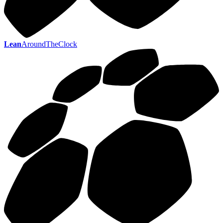
Lean
AroundTheClock