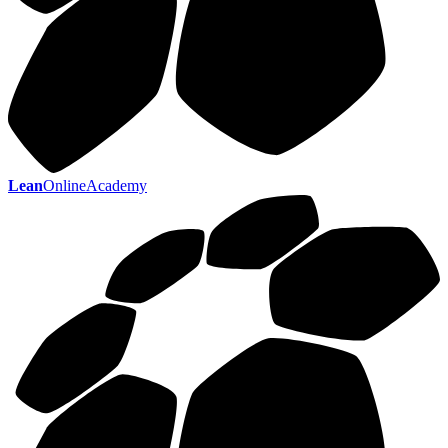
Lean
OnlineAcademy