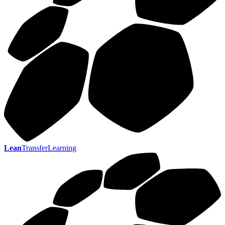
Lean
TransferLearning