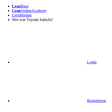
Lean
Base
Lean
OnlineAcademy
LernModule
Wer war Toyoda Sakichi?
Login
Registrieren