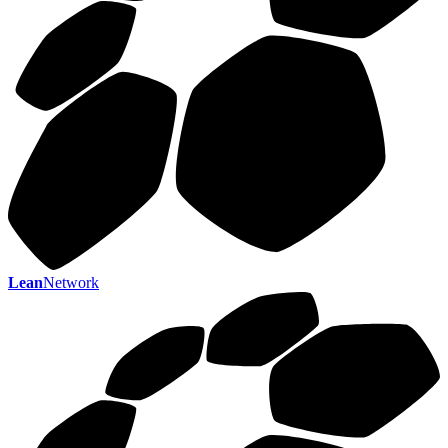
Lean
Network