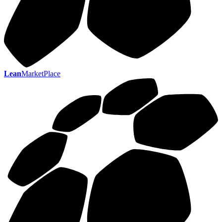
Lean
MarketPlace