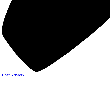
Lean
Network