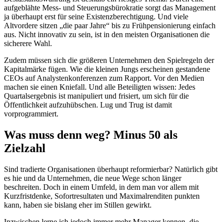
aufgeblähte Mess- und Steuerungsbürokratie sorgt das Management
ja überhaupt erst für seine Existenzberechtigung. Und viele
Altvordere sitzen „die paar Jahre“ bis zu Frühpensionierung einfach
aus. Nicht innovativ zu sein, ist in den meisten Organisationen die
sicherere Wahl.
Zudem müssen sich die größeren Unternehmen den Spielregeln der
Kapitalmärke fügen. Wie die kleinen Jungs erscheinen gestandene
CEOs auf Analystenkonferenzen zum Rapport. Vor den Medien
machen sie einen Kniefall. Und alle Beteiligten wissen: Jedes
Quartalsergebnis ist manipuliert und frisiert, um sich für die
Öffentlichkeit aufzuhübschen. Lug und Trug ist damit
vorprogrammiert.
Was muss denn weg? Minus 50 als
Zielzahl
Sind tradierte Organisationen überhaupt reformierbar? Natürlich gibt
es hie und da Unternehmen, die neue Wege schon länger
beschreiten. Doch in einem Umfeld, in dem man vor allem mit
Kurzfristdenke, Sofortresultaten und Maximalrenditen punkten
kann, haben sie bislang eher im Stillen gewirkt.
Inzwischen lerne ich jedoch immer mehr Manager kennen, die