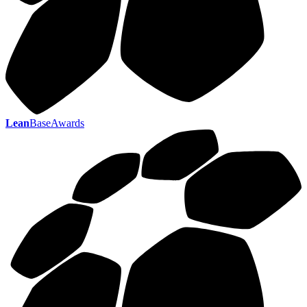
Lean
BaseAwards