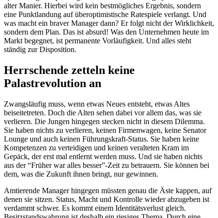
alter Manier. Hierbei wird kein bestmögliches Ergebnis, sondern
eine Punktlandung auf überoptimistische Ratespiele verlangt. Und
was macht ein braver Manager dann? Er folgt nicht der Wirklichkeit,
sondern dem Plan. Das ist absurd! Was den Unternehmen heute im
Markt begegnet, ist permanente Vorläufigkeit. Und alles steht
ständig zur Disposition.
Herrschende zetteln keine
Palastrevolution an
Zwangsläufig muss, wenn etwas Neues entsteht, etwas Altes
beiseitetreten. Doch die Alten sehen dabei vor allem das, was sie
verlieren. Die Jungen hingegen stecken nicht in diesem Dilemma.
Sie haben nichts zu verlieren, keinen Firmenwagen, keine Senator
Lounge und auch keinen Führungskraft-Status. Sie haben keine
Kompetenzen zu verteidigen und keinen veralteten Kram im
Gepäck, der erst mal entlernt werden muss. Und sie haben nichts
aus der “Früher war alles besser”-Zeit zu betrauern. Sie können bei
dem, was die Zukunft ihnen bringt, nur gewinnen.
Amtierende Manager hingegen müssten genau die Äste kappen, auf
denen sie sitzen. Status, Macht und Kontrolle wieder abzugeben ist
verdammt schwer. Es kommt einem Identitätsverlust gleich.
Besitzstandswahrung ist deshalb ein riesiges Thema. Durch eine