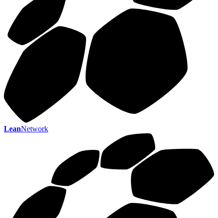
Lean
Network