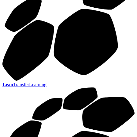
Lean
TransferLearning