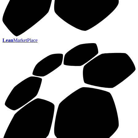
Lean
MarketPlace