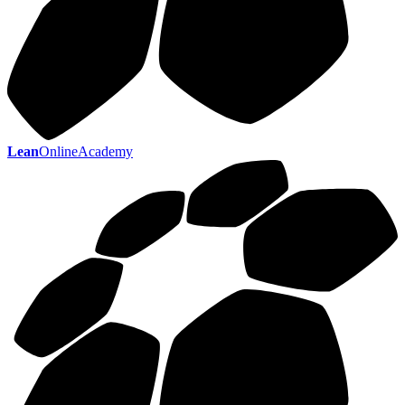
Lean
OnlineAcademy