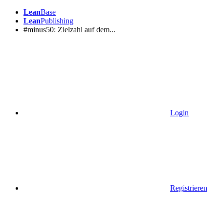
Lean
Base
Lean
Publishing
#minus50: Zielzahl auf dem...
Login
Registrieren