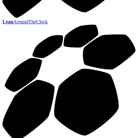
Lean
AroundTheClock