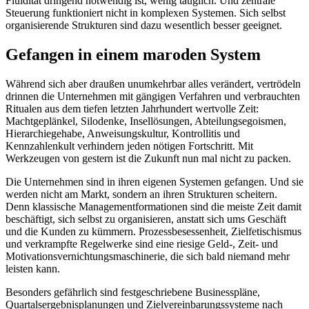
Fluidität dringend notwendig ist, wenig tauglich. Und zentrale
Steuerung funktioniert nicht in komplexen Systemen. Sich selbst
organisierende Strukturen sind dazu wesentlich besser geeignet.
Gefangen in einem maroden System
Während sich aber draußen unumkehrbar alles verändert, vertrödeln
drinnen die Unternehmen mit gängigen Verfahren und verbrauchten
Ritualen aus dem tiefen letzten Jahrhundert wertvolle Zeit:
Machtgeplänkel, Silodenke, Insellösungen, Abteilungsegoismen,
Hierarchiegehabe, Anweisungskultur, Kontrollitis und
Kennzahlenkult verhindern jeden nötigen Fortschritt. Mit
Werkzeugen von gestern ist die Zukunft nun mal nicht zu packen.
Die Unternehmen sind in ihren eigenen Systemen gefangen. Und sie
werden nicht am Markt, sondern an ihren Strukturen scheitern.
Denn klassische Managementformationen sind die meiste Zeit damit
beschäftigt, sich selbst zu organisieren, anstatt sich ums Geschäft
und die Kunden zu kümmern. Prozessbesessenheit, Zielfetischismus
und verkrampfte Regelwerke sind eine riesige Geld-, Zeit- und
Motivationsvernichtungsmaschinerie, die sich bald niemand mehr
leisten kann.
Besonders gefährlich sind festgeschriebene Businesspläne,
Quartalsergebnisplanungen und Zielvereinbarungssysteme nach