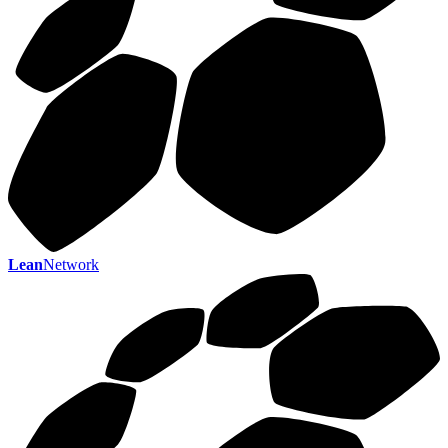
Lean
Network