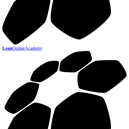
Lean
OnlineAcademy