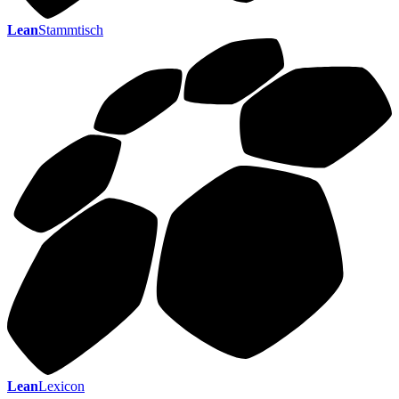
Lean
Stammtisch
Lean
Lexicon