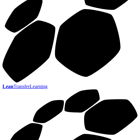
Lean
TransferLearning