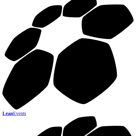
Lean
Events