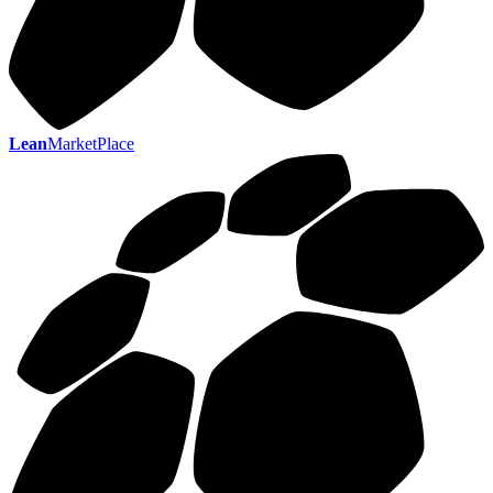
Lean
MarketPlace