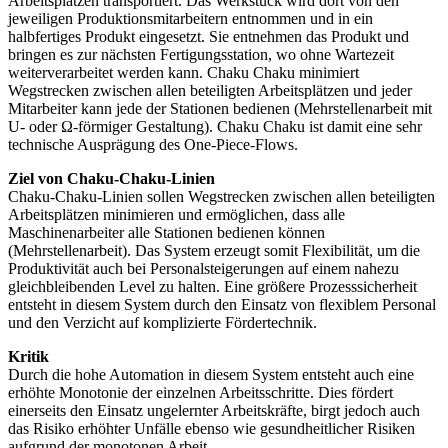
Arbeitsplätzen transportiert. Das Werkstück wird dort von den
jeweiligen Produktionsmitarbeitern entnommen und in ein
halbfertiges Produkt eingesetzt. Sie entnehmen das Produkt und
bringen es zur nächsten Fertigungsstation, wo ohne Wartezeit
weiterverarbeitet werden kann. Chaku Chaku minimiert
Wegstrecken zwischen allen beteiligten Arbeitsplätzen und jeder
Mitarbeiter kann jede der Stationen bedienen (Mehrstellenarbeit mit
U- oder Ω-förmiger Gestaltung). Chaku Chaku ist damit eine sehr
technische Ausprägung des One-Piece-Flows.
Ziel von Chaku-Chaku-Linien
Chaku-Chaku-Linien sollen Wegstrecken zwischen allen beteiligten
Arbeitsplätzen minimieren und ermöglichen, dass alle
Maschinenarbeiter alle Stationen bedienen können
(Mehrstellenarbeit). Das System erzeugt somit Flexibilität, um die
Produktivität auch bei Personalsteigerungen auf einem nahezu
gleichbleibenden Level zu halten. Eine größere Prozesssicherheit
entsteht in diesem System durch den Einsatz von flexiblem Personal
und den Verzicht auf komplizierte Fördertechnik.
Kritik
Durch die hohe Automation in diesem System entsteht auch eine
erhöhte Monotonie der einzelnen Arbeitsschritte. Dies fördert
einerseits den Einsatz ungelernter Arbeitskräfte, birgt jedoch auch
das Risiko erhöhter Unfälle ebenso wie gesundheitlicher Risiken
aufgrund der monotonen Arbeit.