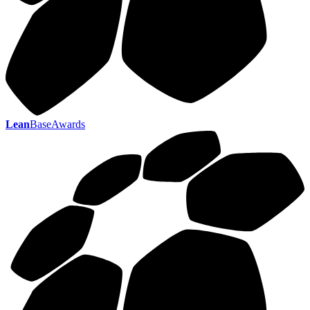
Lean
BaseAwards