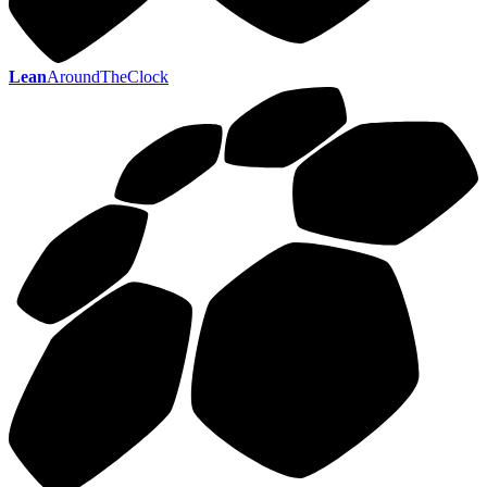
Lean
AroundTheClock