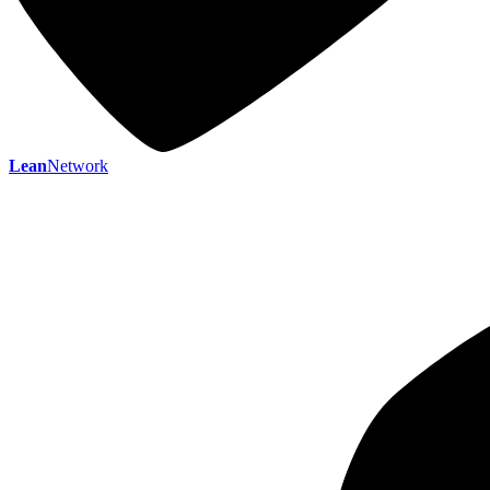
Lean
Network