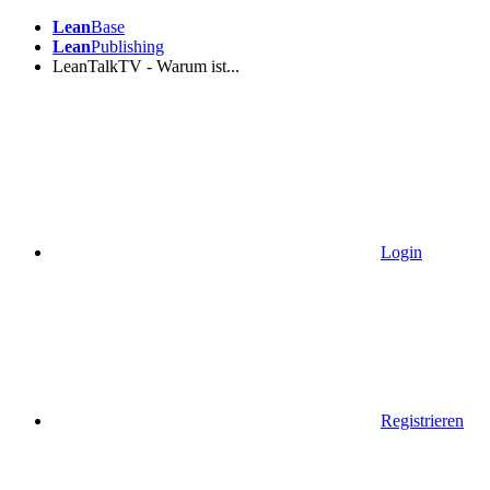
Lean
Base
Lean
Publishing
LeanTalkTV - Warum ist...
Login
Registrieren