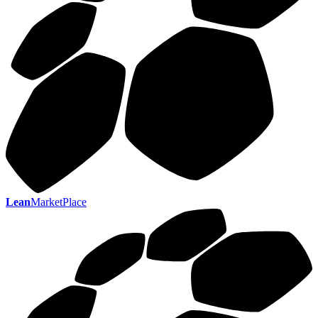
Lean
MarketPlace