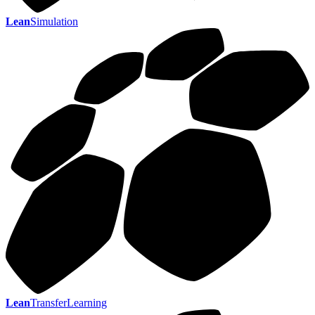
Lean
Simulation
Lean
TransferLearning