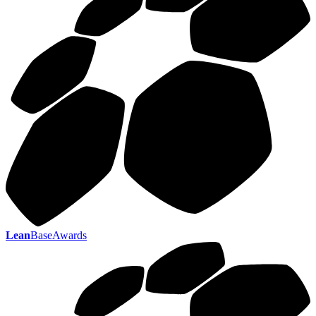
Lean
BaseAwards