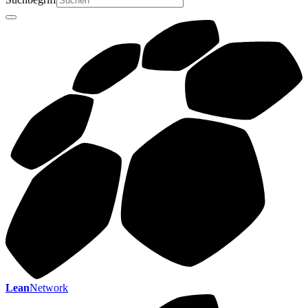
Lean
Network