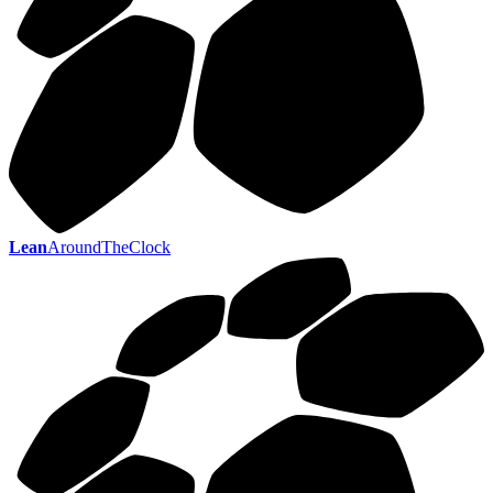
Lean
AroundTheClock