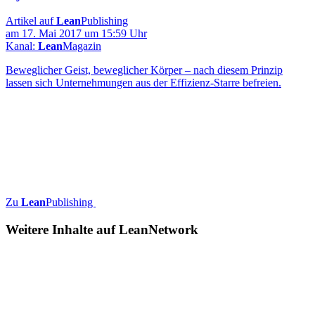
Artikel auf
Lean
Publishing
am 17. Mai 2017 um 15:59 Uhr
Kanal:
Lean
Magazin
Beweglicher Geist, beweglicher Körper – nach diesem Prinzip
lassen sich Unternehmungen aus der Effizienz-Starre befreien.
Zu
Lean
Publishing
Weitere Inhalte auf
Lean
Network