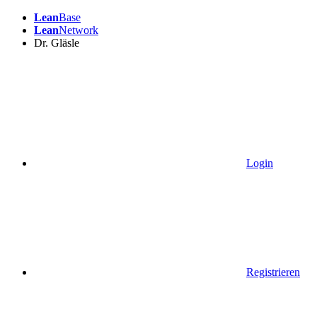
Lean
Base
Lean
Network
Dr. Gläsle
Login
Registrieren