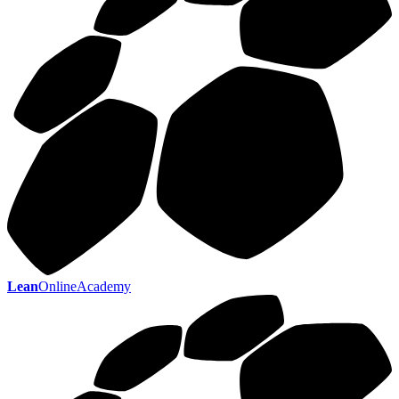
Lean
OnlineAcademy