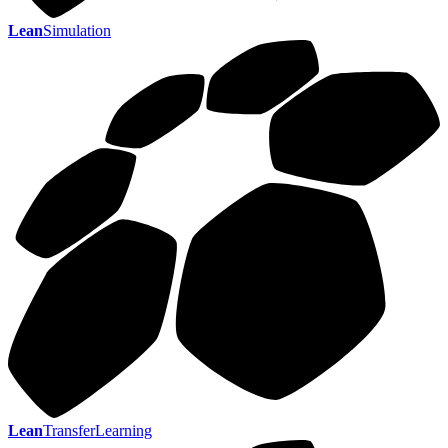
Lean
Simulation
Lean
TransferLearning