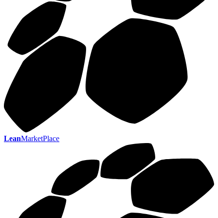
Lean
MarketPlace