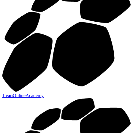
Lean
OnlineAcademy