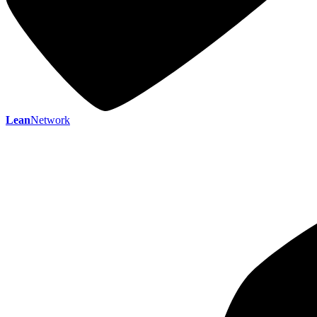
Lean
Network