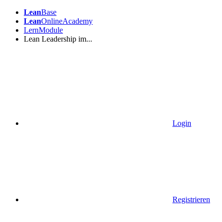
Lean
Base
Lean
OnlineAcademy
LernModule
Lean Leadership im...
Login
Registrieren