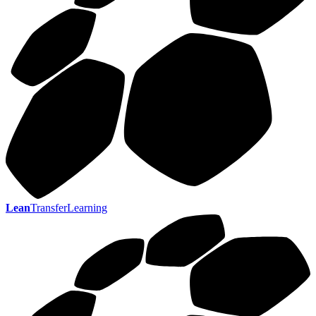
Lean
TransferLearning