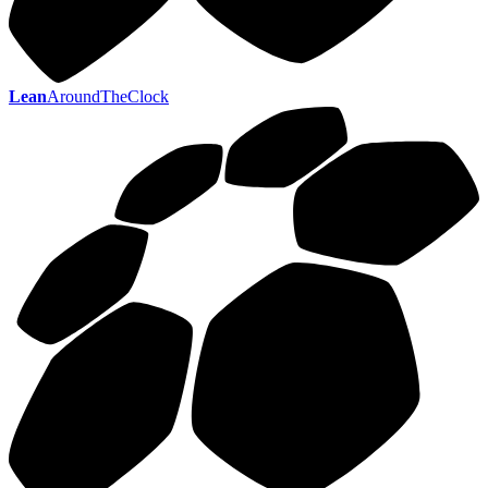
Lean
AroundTheClock