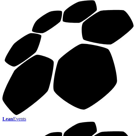
Lean
Events