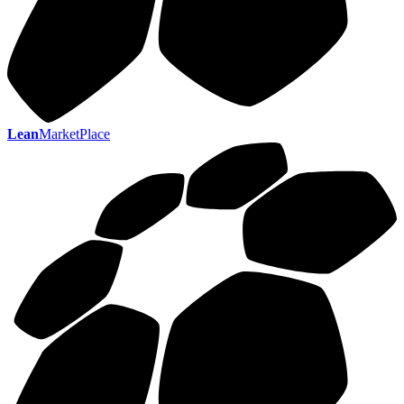
Lean
MarketPlace