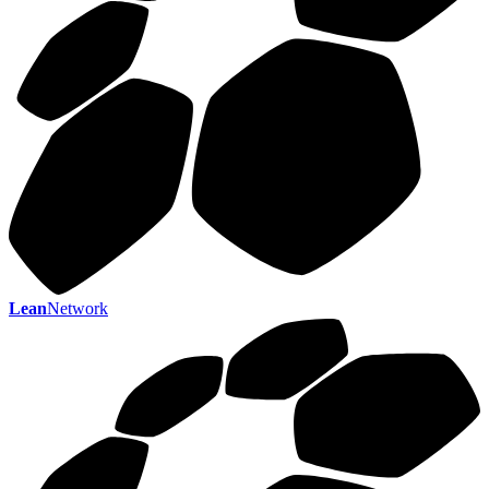
Lean
Network