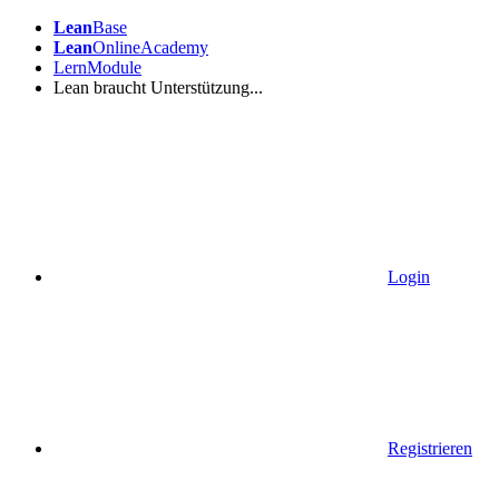
Lean
Base
Lean
OnlineAcademy
LernModule
Lean braucht Unterstützung...
Login
Registrieren