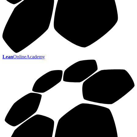
Lean
OnlineAcademy