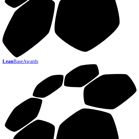
Lean
BaseAwards