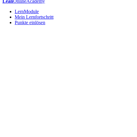
Lean
OnlineAcademy
LernModule
Mein Lernfortschritt
Punkte einlösen