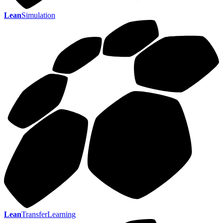
Lean
Simulation
Lean
TransferLearning