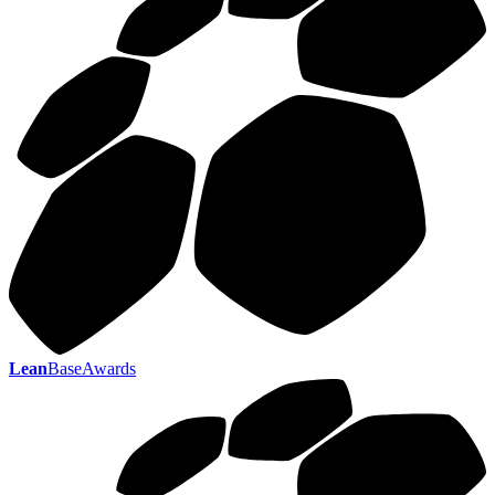
Lean
BaseAwards