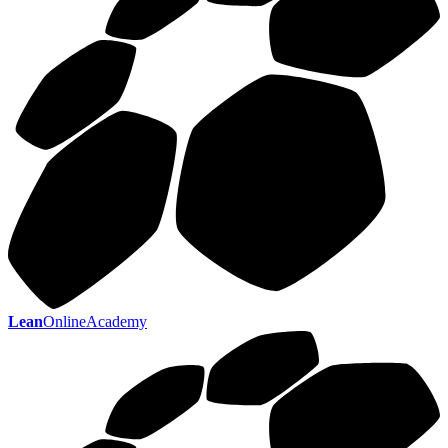
Lean
OnlineAcademy