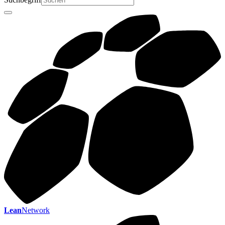
Lean
Network