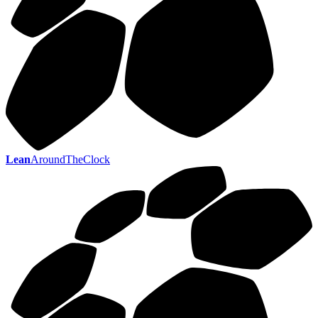
Lean
AroundTheClock