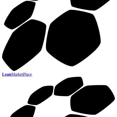
Lean
MarketPlace