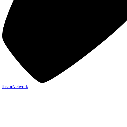
Lean
Network