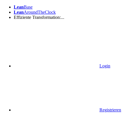
Lean
Base
Lean
AroundTheClock
Effiziente Transformation:...
Login
Registrieren