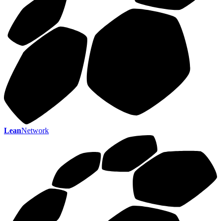
Lean
Network