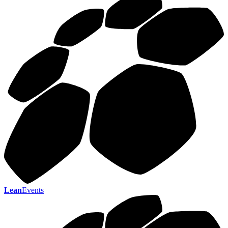
Lean
Events