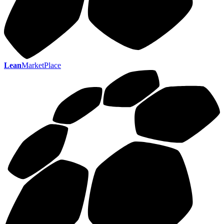
Lean
MarketPlace