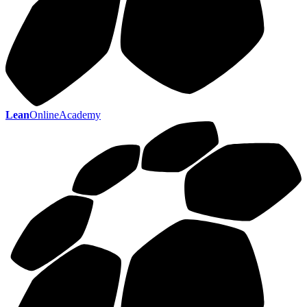
Lean
OnlineAcademy