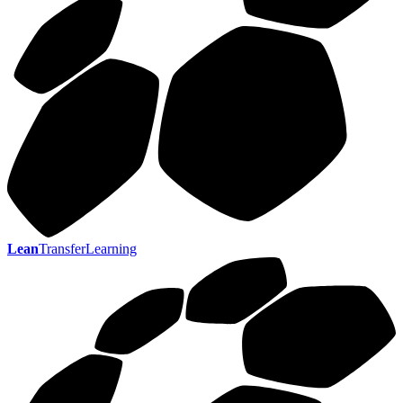
Lean
TransferLearning