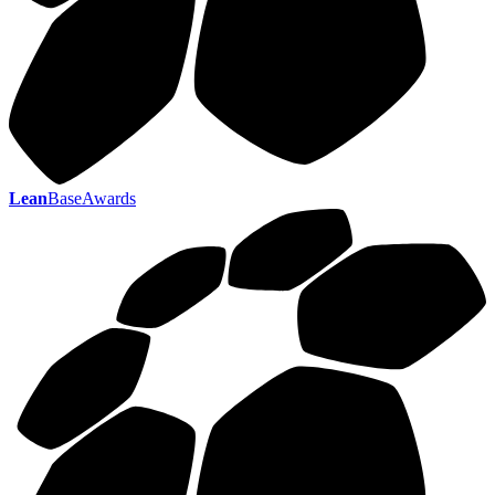
Lean
BaseAwards