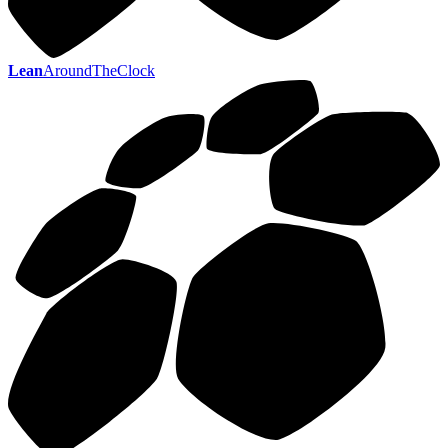
Lean
AroundTheClock