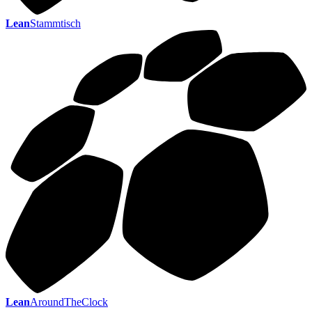
Lean
Stammtisch
Lean
AroundTheClock