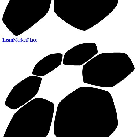
Lean
MarketPlace