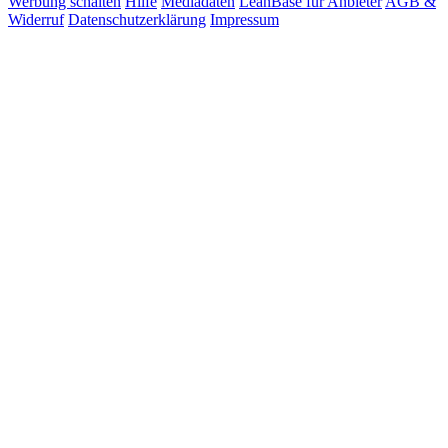
Werbung schalten
Hilfe
Mediadaten
LeanBase für Anbieter
AGB &
Widerruf
Datenschutzerklärung
Impressum