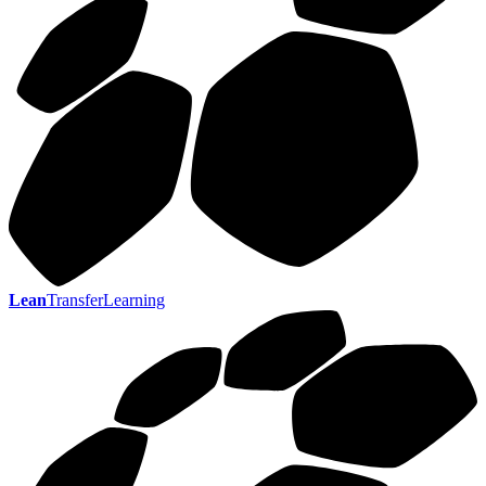
Lean
TransferLearning