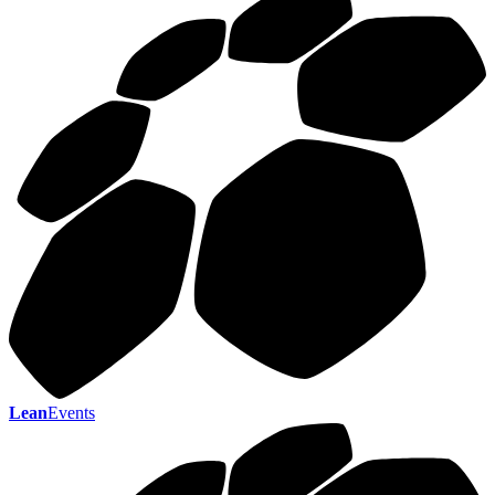
Lean
Events