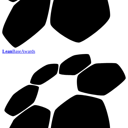
Lean
BaseAwards