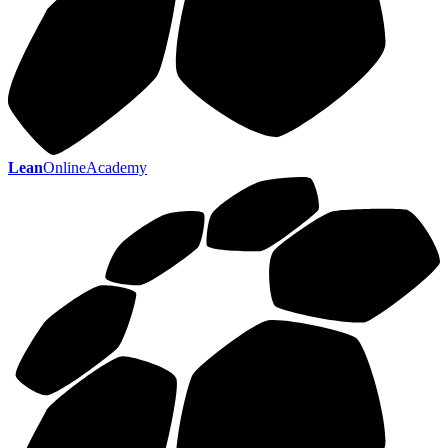
Lean
OnlineAcademy