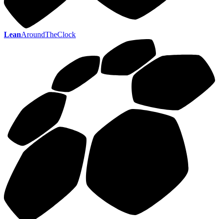
Lean
AroundTheClock