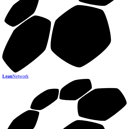
Lean
Network