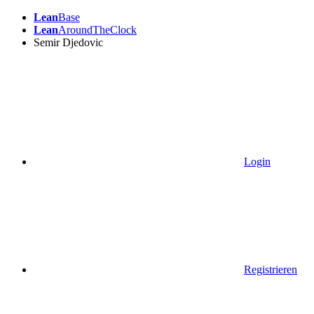
Lean
Base
Lean
AroundTheClock
Semir Djedovic
Login
Registrieren