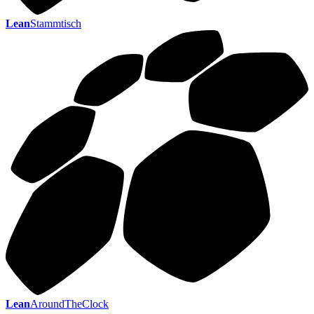
Lean
Stammtisch
Lean
AroundTheClock