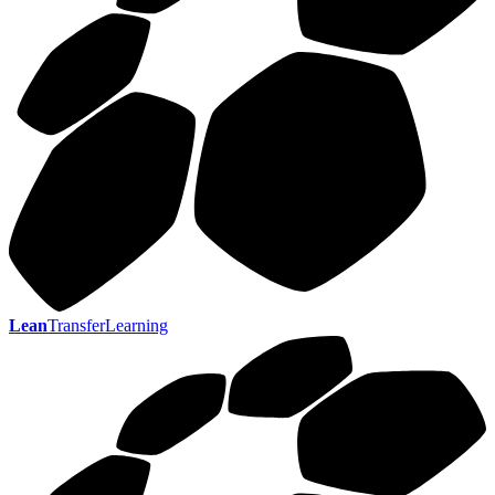
Lean
TransferLearning