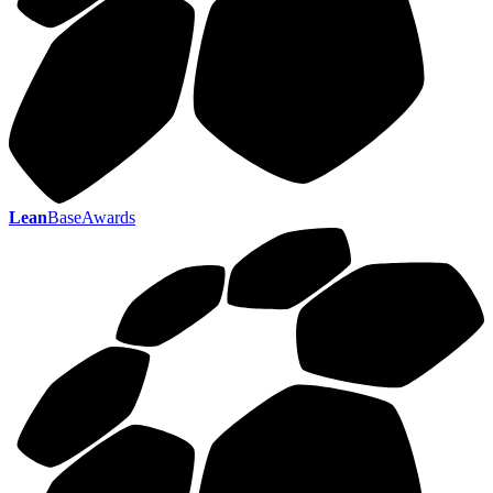
Lean
BaseAwards