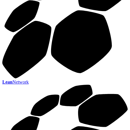
Lean
Network