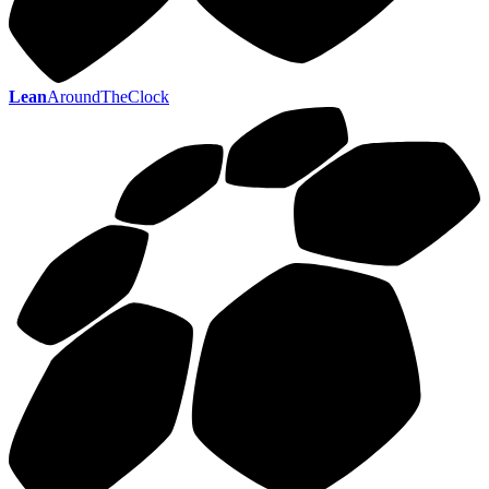
Lean
AroundTheClock