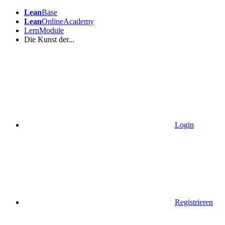
Lean
Base
Lean
OnlineAcademy
LernModule
Die Kunst der...
Login
Registrieren