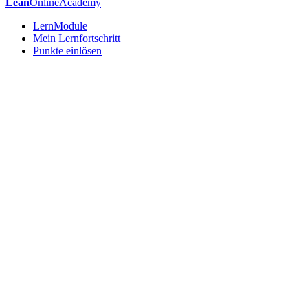
Lean
OnlineAcademy
LernModule
Mein Lernfortschritt
Punkte einlösen