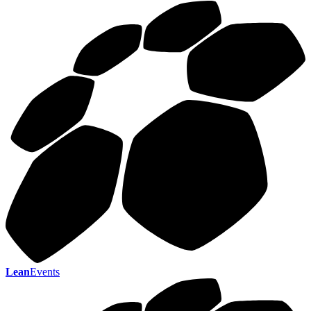
Lean
Events