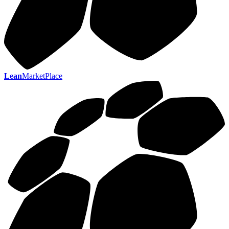
Lean
MarketPlace