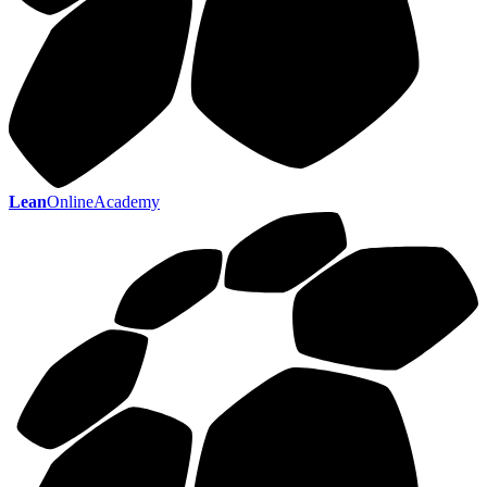
Lean
OnlineAcademy