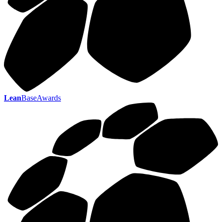
Lean
BaseAwards