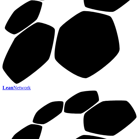
Lean
Network