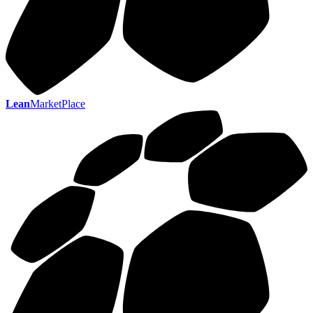
Lean
MarketPlace