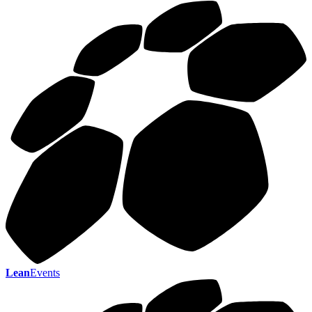
Lean
Events