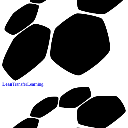
Lean
TransferLearning