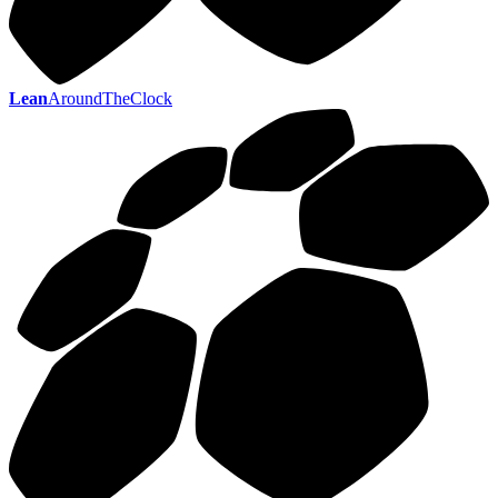
Lean
AroundTheClock