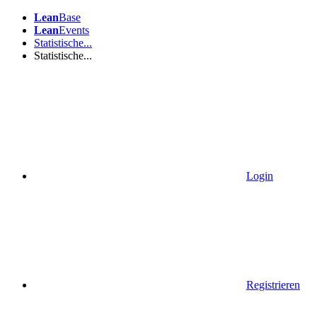
Lean
Base
Lean
Events
Statistische...
Statistische...
Login
Registrieren