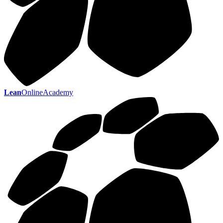
Lean
OnlineAcademy