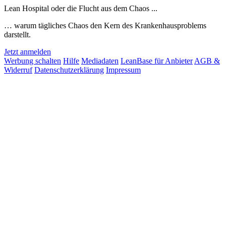
Lean Hospital oder die Flucht aus dem Chaos ...
… warum tägliches Chaos den Kern des Krankenhausproblems
darstellt.
Jetzt anmelden
Werbung schalten
Hilfe
Mediadaten
LeanBase für Anbieter
AGB &
Widerruf
Datenschutzerklärung
Impressum