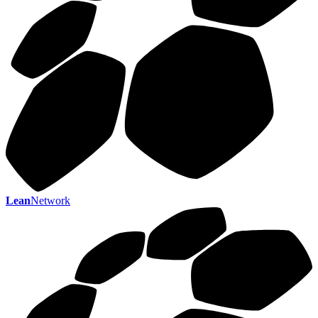
Lean
Network