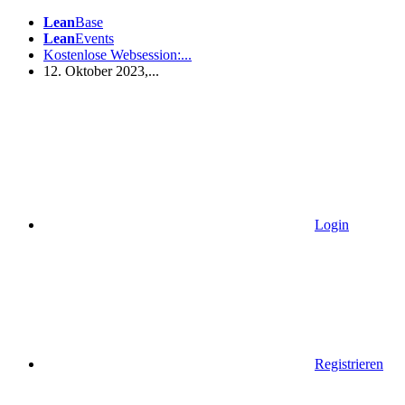
Lean
Base
Lean
Events
Kostenlose Websession:...
12. Oktober 2023,...
Login
Registrieren