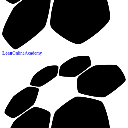
Lean
OnlineAcademy