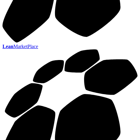
Lean
MarketPlace