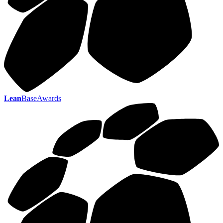
Lean
BaseAwards