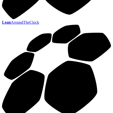
Lean
AroundTheClock