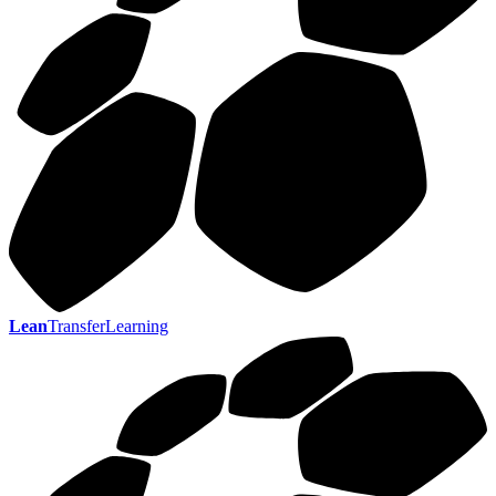
Lean
TransferLearning