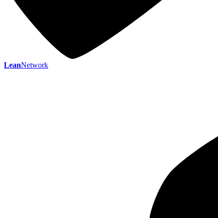
Lean
Network