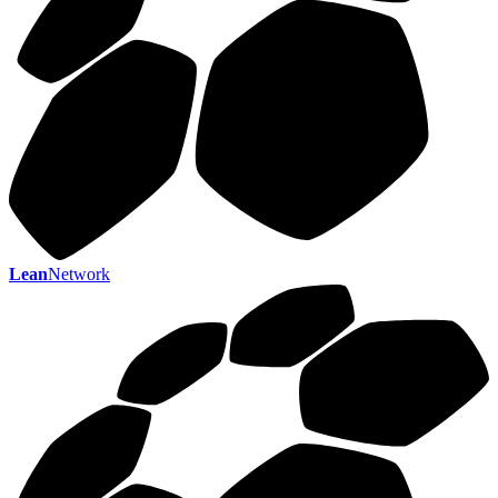
Lean
Network