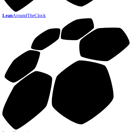
Lean
AroundTheClock