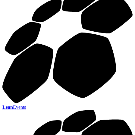
Lean
Events