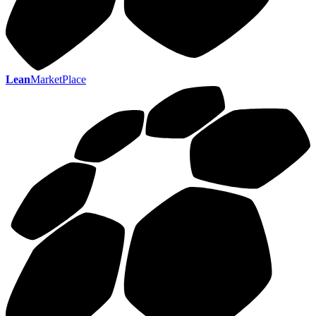
Lean
MarketPlace