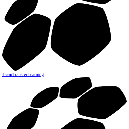
Lean
TransferLearning