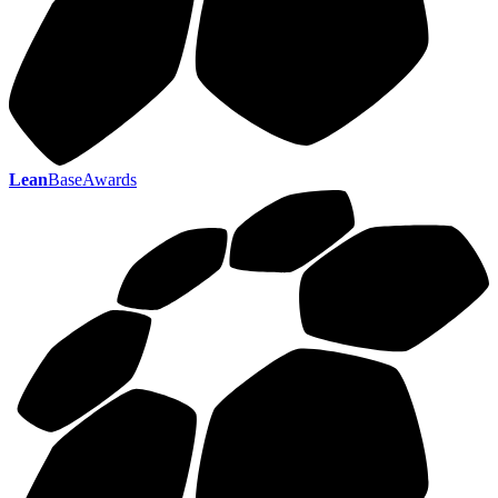
Lean
BaseAwards