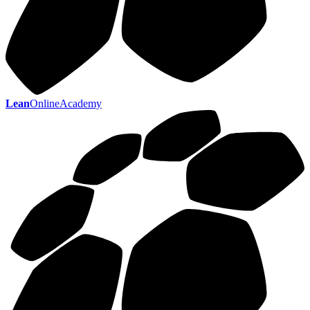
Lean
OnlineAcademy