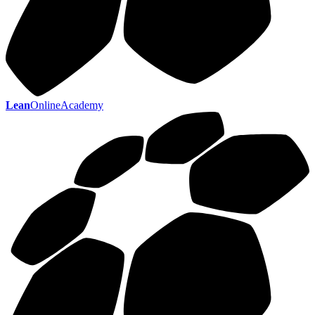
Lean
OnlineAcademy