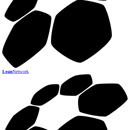
Lean
Network