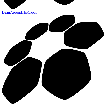
Lean
AroundTheClock