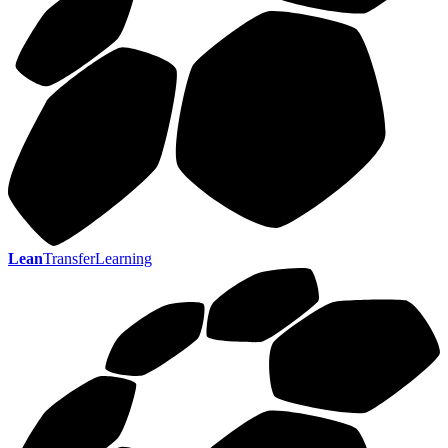
Lean
TransferLearning