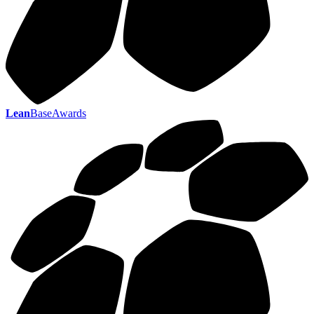
Lean
BaseAwards