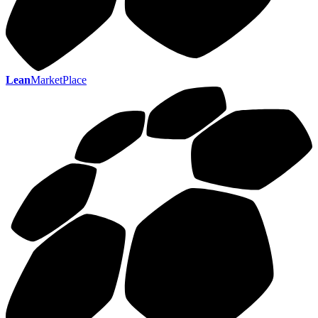
Lean
MarketPlace