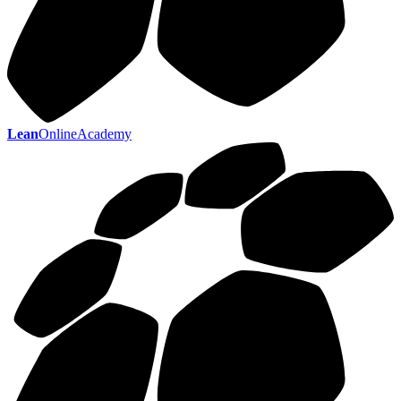
Lean
OnlineAcademy