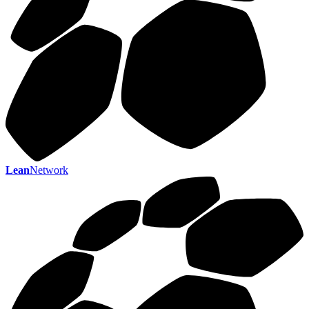
Lean
Network