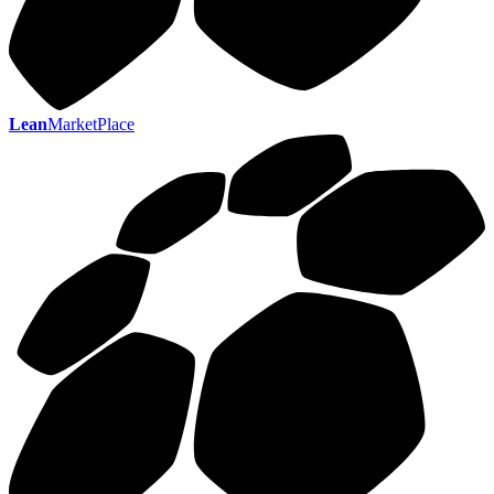
Lean
MarketPlace