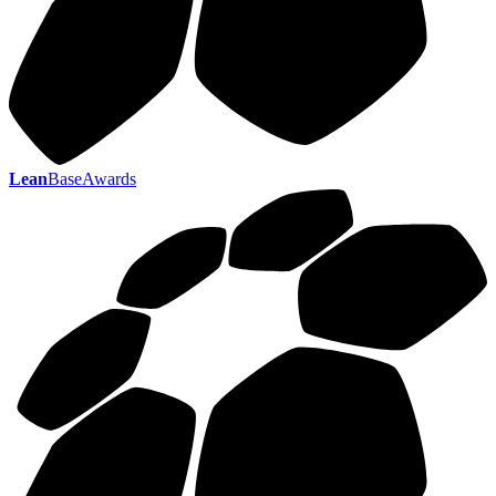
Lean
BaseAwards