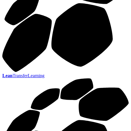
Lean
TransferLearning