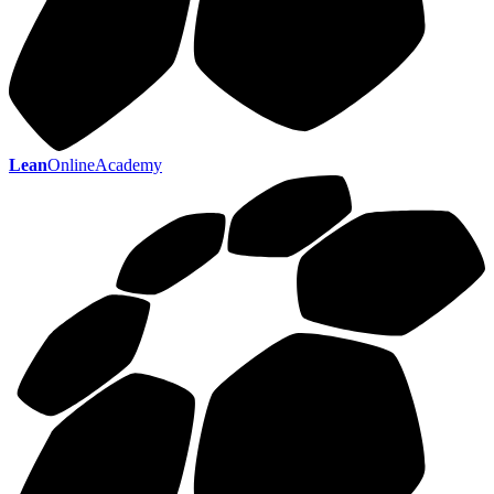
Lean
OnlineAcademy