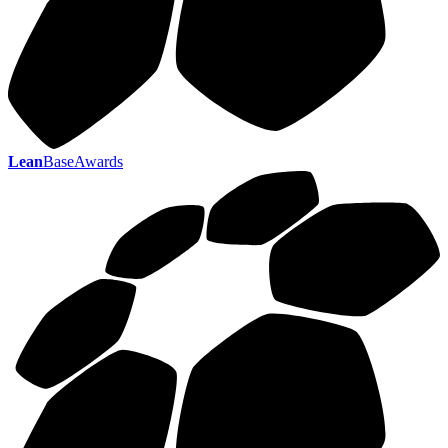
Lean
BaseAwards