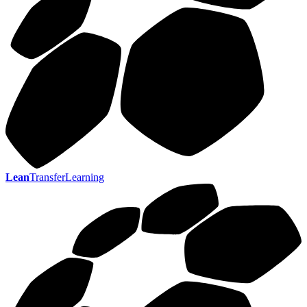
Lean
TransferLearning