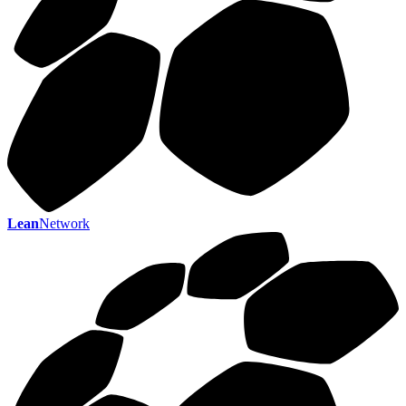
Lean
Network