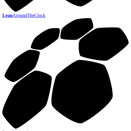
Lean
AroundTheClock