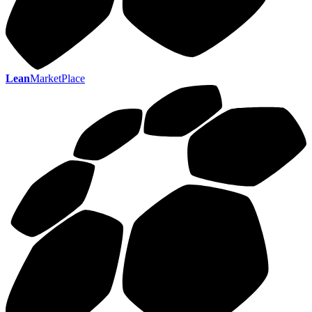
Lean
MarketPlace