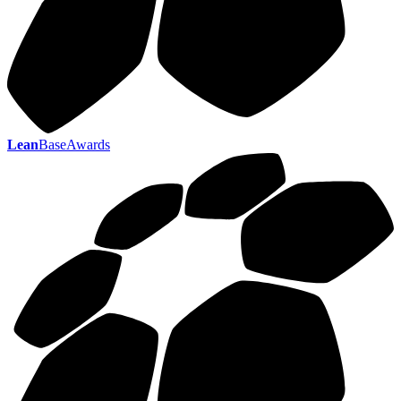
Lean
BaseAwards