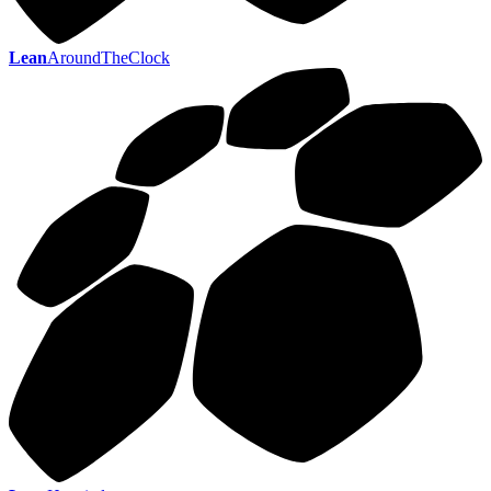
Lean
AroundTheClock