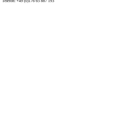
Telefon: +49 (0)176 65 887 193