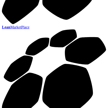
Lean
MarketPlace