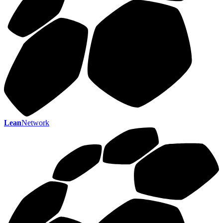
Lean
Network