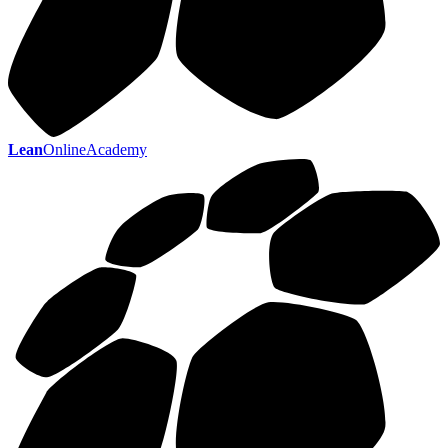
Lean
OnlineAcademy