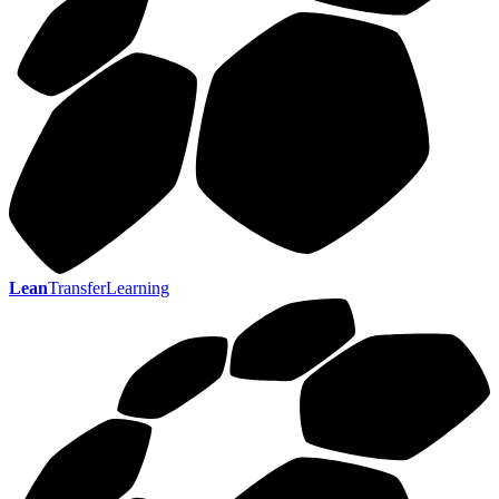
Lean
TransferLearning