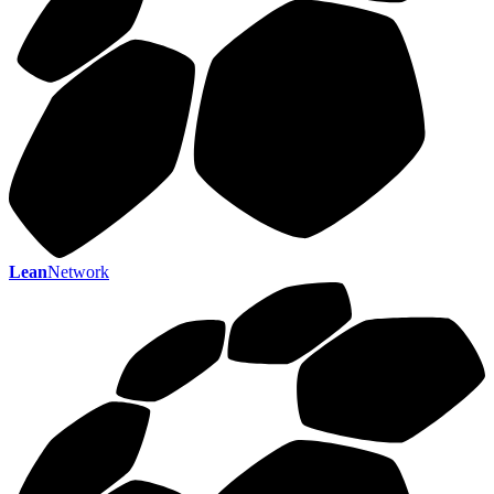
Lean
Network