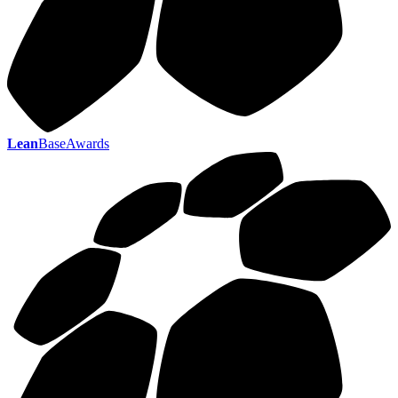
Lean
BaseAwards