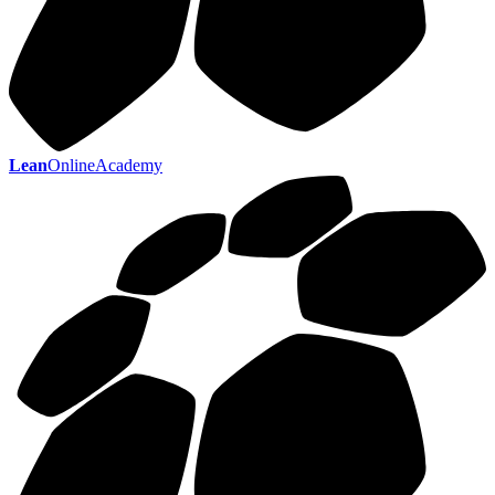
Lean
OnlineAcademy