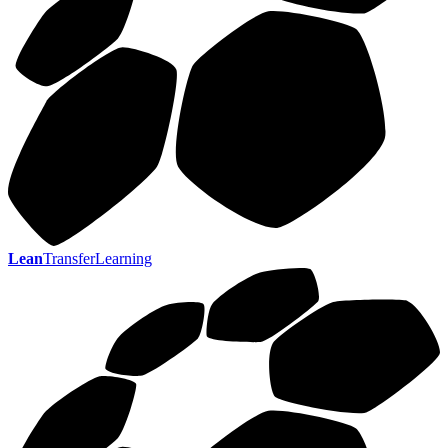
Lean
TransferLearning