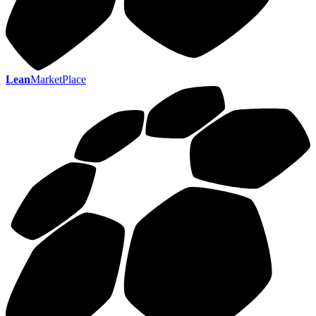
Lean
MarketPlace