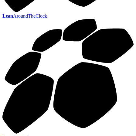
Lean
AroundTheClock