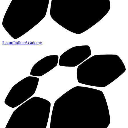
Lean
OnlineAcademy