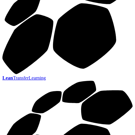
Lean
TransferLearning