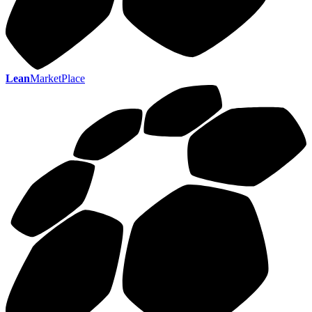
Lean
MarketPlace