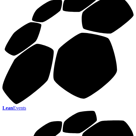
Lean
Events