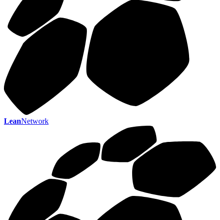
Lean
Network