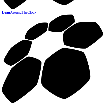
Lean
AroundTheClock