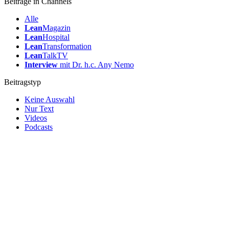
Beiträge in Channels
Alle
Lean
Magazin
Lean
Hospital
Lean
Transformation
Lean
TalkTV
Interview
mit Dr. h.c. Any Nemo
Beitragstyp
Keine Auswahl
Nur Text
Videos
Podcasts