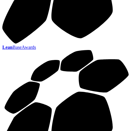
Lean
BaseAwards