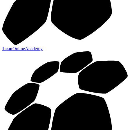
Lean
OnlineAcademy