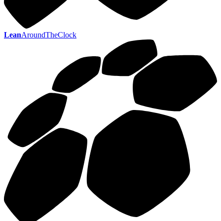
Lean
AroundTheClock