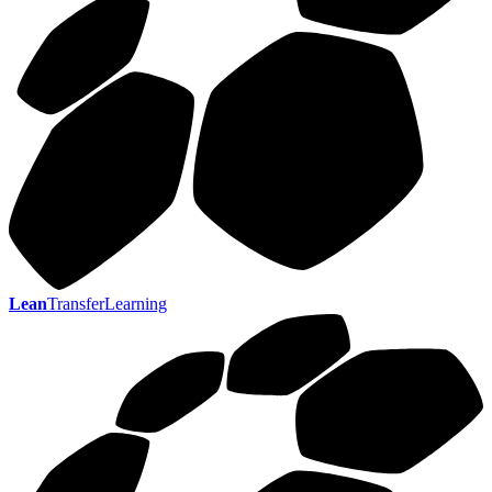
Lean
TransferLearning