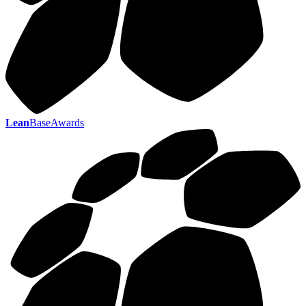
Lean
BaseAwards