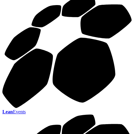
Lean
Events