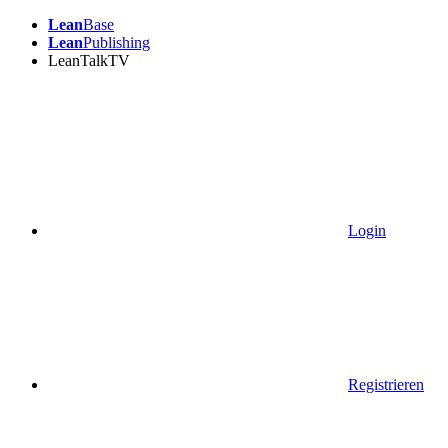
Lean
Base
Lean
Publishing
LeanTalkTV
Login
Registrieren