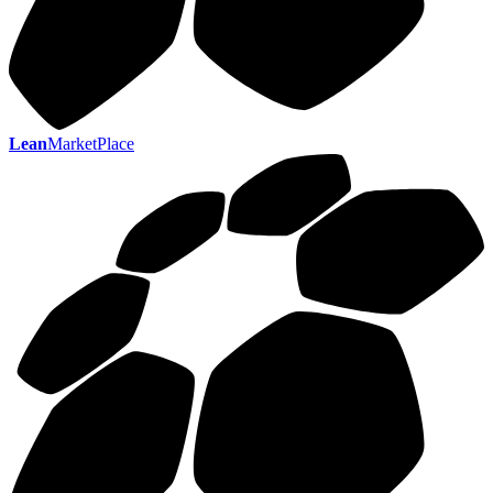
Lean
MarketPlace