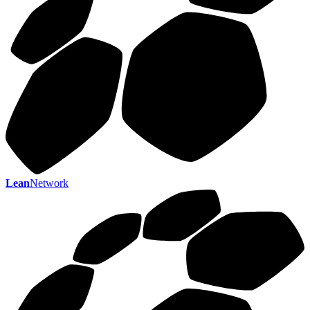
Lean
Network