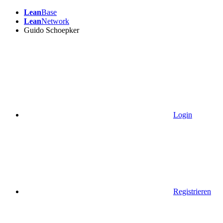
Lean
Base
Lean
Network
Guido Schoepker
Login
Registrieren