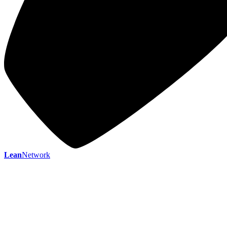
Lean
Network