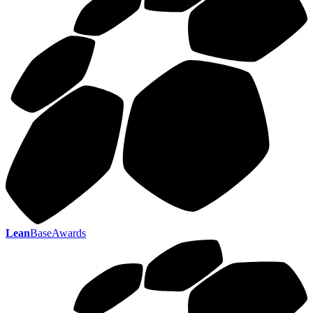
Lean
BaseAwards