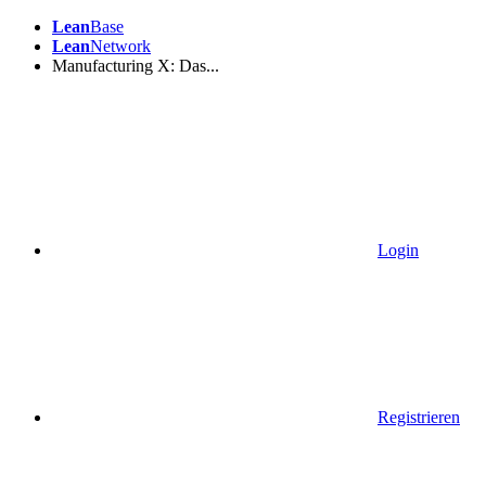
Lean
Base
Lean
Network
Manufacturing X: Das...
Login
Registrieren