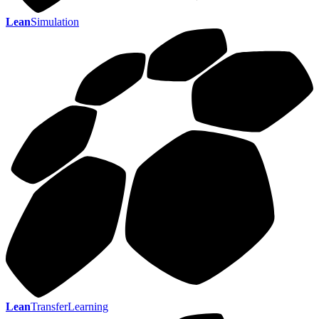
Lean
Simulation
Lean
TransferLearning