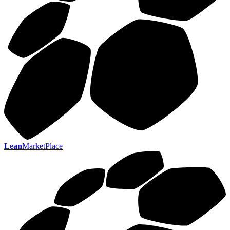
Lean
MarketPlace