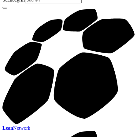
Lean
Network