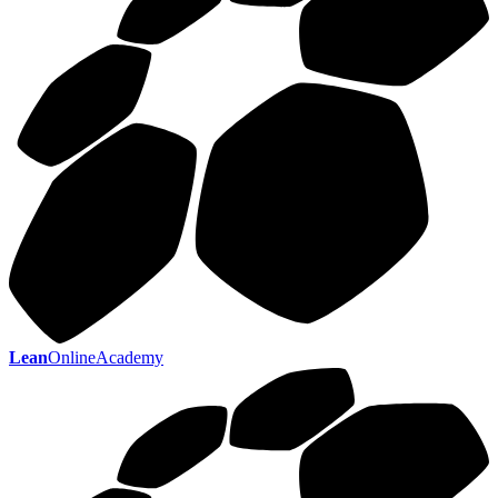
Lean
OnlineAcademy