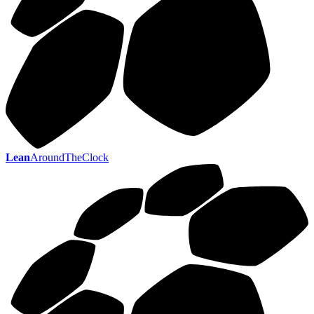
Lean
AroundTheClock