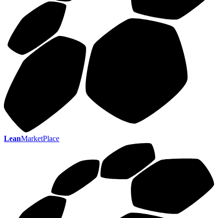
Lean
MarketPlace