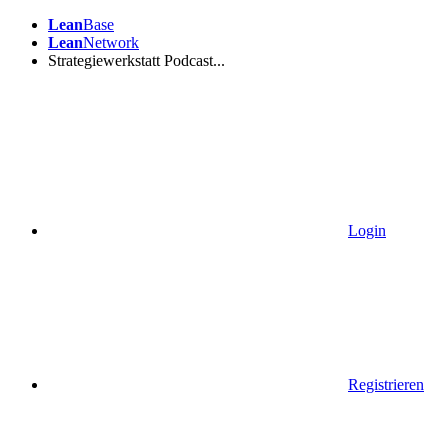
Lean
Base
Lean
Network
Strategiewerkstatt Podcast...
Login
Registrieren