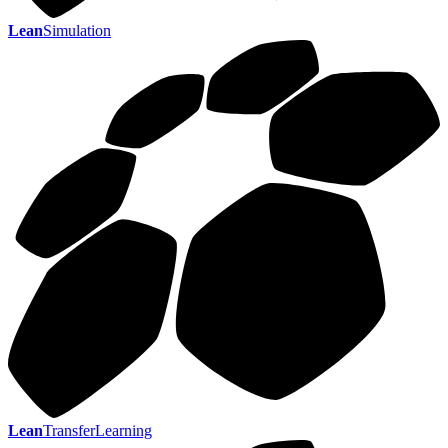
Lean
Simulation
Lean
TransferLearning