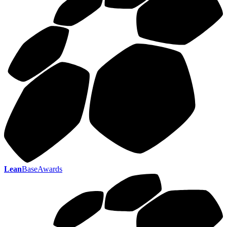
Lean
BaseAwards