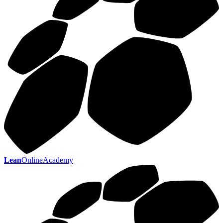
Lean
OnlineAcademy