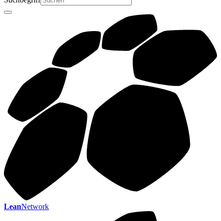
Lean
Network