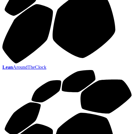
Lean
AroundTheClock