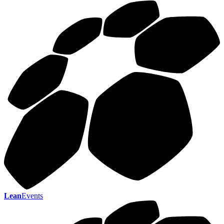
Lean
Events