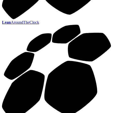
Lean
AroundTheClock