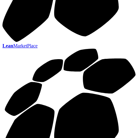
Lean
MarketPlace