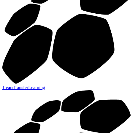
Lean
TransferLearning