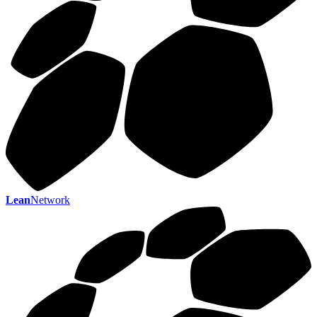
Lean
Network