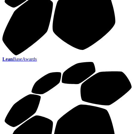
Lean
BaseAwards