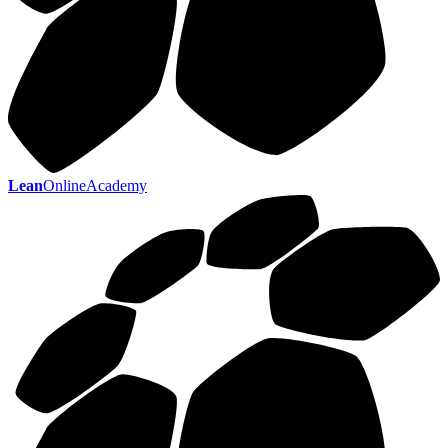
Lean
OnlineAcademy