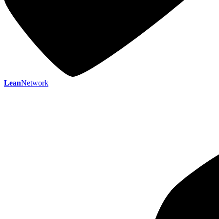
Lean
Network