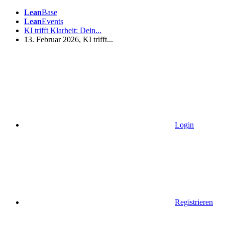
Lean
Base
Lean
Events
KI trifft Klarheit: Dein...
13. Februar 2026, KI trifft...
Login
Registrieren